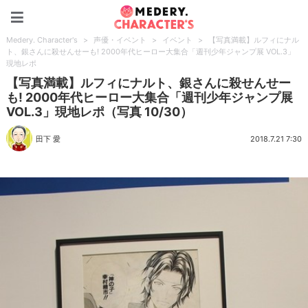
Medery. Character's
Medery. Character's
>
声優・イベント
>
イベント
>
【写真満載】ルフィにナル
ト、銀さんに殺せんせーも! 2000年代ヒーロー大集合「週刊少年ジャンプ展 VOL.3」
現地レポ
【写真満載】ルフィにナルト、銀さんに殺せんせー
も! 2000年代ヒーロー大集合「週刊少年ジャンプ展
VOL.3」現地レポ（写真 10/30）
田下 愛
2018.7.21 7:30