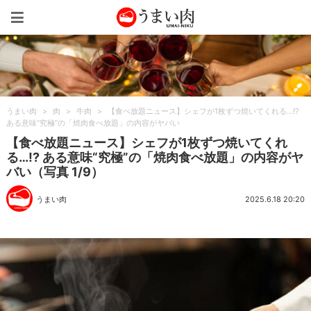
うまい肉
うまい肉
>
肉
>
牛肉
>
【食べ放題ニュース】シェフが1枚ずつ焼いてくれる…!?
ある意味“究極”の「焼肉食べ放題」の内容がヤバい
【食べ放題ニュース】シェフが1枚ずつ焼いてくれ
る…!? ある意味“究極”の「焼肉食べ放題」の内容がヤ
バい（写真 1/9）
うまい肉
2025.6.18 20:20