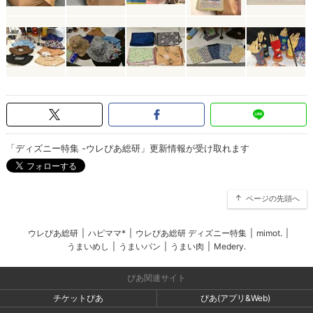
「ディズニー特集 -ウレぴあ総研」更新情報が受け取れます
ページの先頭へ
ウレぴあ総研
|
ハピママ*
|
ウレぴあ総研 ディズニー特集
|
mimot.
|
うまいめし
|
うまいパン
|
うまい肉
|
Medery.
ぴあ関連サイト
チケットぴあ
ぴあ(アプリ&Web)