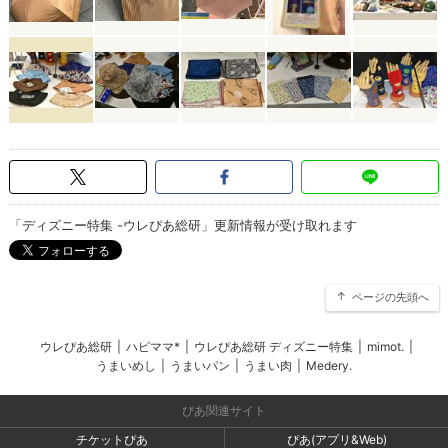
「ディズニー特集 -ウレぴあ総研」更新情報が受け取れます
ページの先頭へ
ウレぴあ総研
|
ハピママ*
|
ウレぴあ総研 ディズニー特集
|
mimot.
|
うまいめし
|
うまいパン
|
うまい肉
|
Medery.
ぴあ関連サイト
チケットぴあ
ぴあ(アプリ&Web)