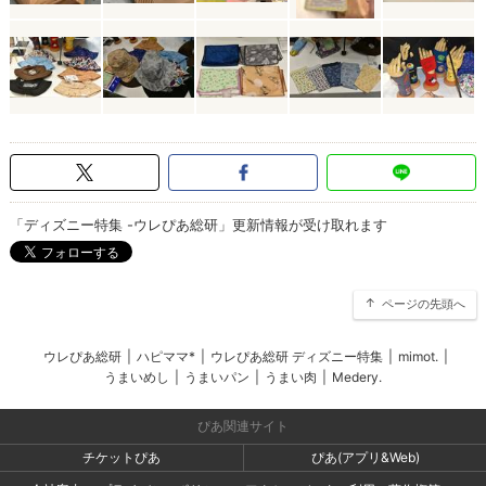
「ディズニー特集 -ウレぴあ総研」更新情報が受け取れます
ページの先頭へ
ウレぴあ総研
|
ハピママ*
|
ウレぴあ総研 ディズニー特集
|
mimot.
|
うまいめし
|
うまいパン
|
うまい肉
|
Medery.
ぴあ関連サイト
チケットぴあ
ぴあ(アプリ&Web)