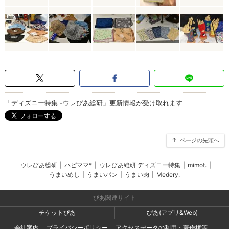
「ディズニー特集 -ウレぴあ総研」更新情報が受け取れます
ページの先頭へ
ウレぴあ総研
|
ハピママ*
|
ウレぴあ総研 ディズニー特集
|
mimot.
|
うまいめし
|
うまいパン
|
うまい肉
|
Medery.
ぴあ関連サイト
チケットぴあ
ぴあ(アプリ&Web)
会社案内
プライバシーポリシー
アクセスデータの利用・著作権等