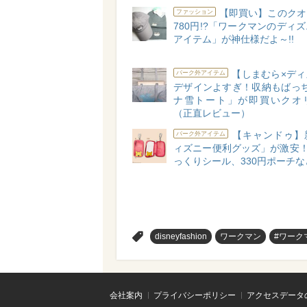
【即買い】このクオ
ファッション
780円!?「ワークマンのディ
アイテム」が神仕様だよ～!!
【しまむら×ディ
パーク外アイテム
デザインよすぎ！収納もばっち
ナ雪トート」が即買いクオ
（正直レビュー）
【キャンドゥ】
パーク外アイテム
ィズニー便利グッズ」が激安！
っくりシール、330円ポーチな
>
disneyfashion
ワークマン
#ワーク
会社案内
プライバシーポリシー
アクセスデータ