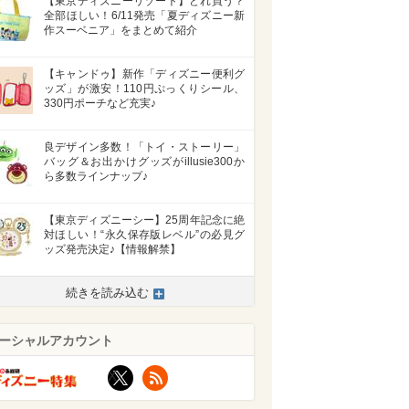
【東京ディズニーリゾート】どれ買う？
全部ほしい！6/11発売「夏ディズニー新
作スーベニア」をまとめて紹介
【キャンドゥ】新作「ディズニー便利グ
ッズ」が激安！110円ぷっくりシール、
330円ポーチなど充実♪
良デザイン多数！「トイ・ストーリー」
バッグ＆お出かけグッズがillusie300か
ら多数ラインナップ♪
【東京ディズニーシー】25周年記念に絶
対ほしい！“永久保存版レベル”の必見グ
ッズ発売決定♪【情報解禁】
続きを読み込む
ーシャルアカウント
X
RSS
>