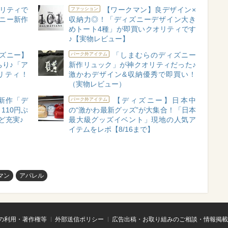
リティで
【ワークマン】良デザイン×
ファッション
ズニー新作
収納力◎！「ディズニーデザイン大き
めトート4種」が即買いクオリティです
♪【実物レビュー】
ズニー】
「しまむらのディズニー
パーク外アイテム
り♪「ア
新作リュック」が神クオリティだった♪
リティ！
激かわデザイン&収納優秀で即買い！
（実物レビュー）
新作「デ
【ディズニー】日本中
パーク外アイテム
110円ぷ
の“激かわ最新グッズ”が大集合！「日本
ど充実♪
最大級グッズイベント」現地の人気ア
イテムをレポ【8/16まで】
マン
アパレル
の利用・著作権等
外部送信ポリシー
広告出稿・お取り組みのご相談・情報掲載