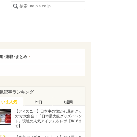
集･連載･まとめ
気記事ランキング
いま人気
昨日
1週間
【ディズニー】日本中の“激かわ最新グッ
ズ”が大集合！「日本最大級グッズイベン
ト」現地の人気アイテムをレポ【8/16ま
で】