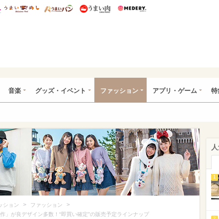
総研 ディズニー特集
mimot.
うまいめし
うまいパン
うまい肉
Medery.
ズニー特集 -ウレぴあ総研
音楽
グッズ・イベント
ファッション
アプリ・ゲーム
特
人
1
>
>
ッション
ファッション
新作」が良デザイン多数！“即買い確定”の販売予定ラインナップ
2