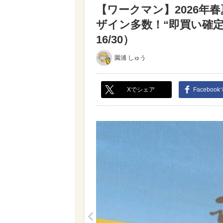
【ワークマン】2026年
ザイン多数！“即買い確
16/30）
園浦 しゅう
Xでシェア
Faceboo
<