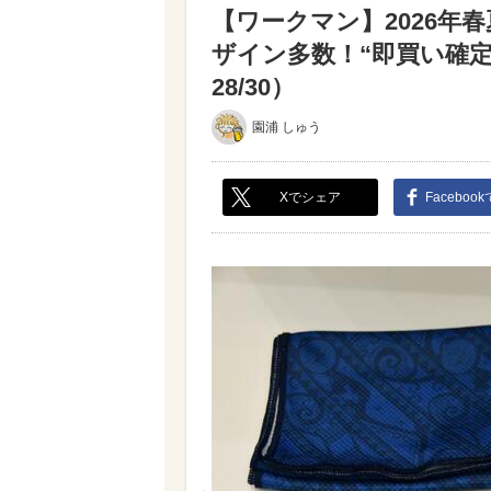
【ワークマン】2026年
ザイン多数！“即買い確
28/30）
園浦 しゅう
Xでシェア
Faceboo