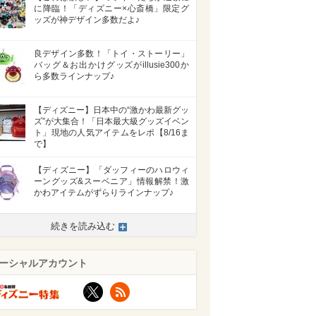
に降臨！「ディズニー×心斎橋」限定グ
ッズが神デザイン多数だよ♪
良デザイン多数！「トイ・ストーリー」
バッグ＆お出かけグッズがillusie300か
ら多数ラインナップ♪
【ディズニー】日本中の“激かわ最新グッ
ズ”が大集合！「日本最大級グッズイベン
ト」現地の人気アイテムをレポ【8/16ま
で】
【ディズニー】「ダッフィーのハロウィ
ーングッズ&スーベニア」情報解禁！激
かわアイテムがずらりラインナップ♪
続きを読み込む
ーシャルアカウント
X
RSS