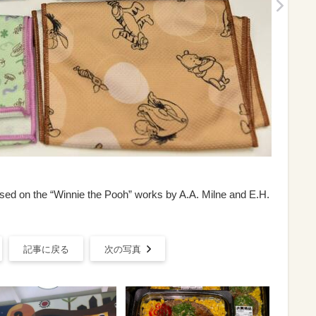
ed on the “Winnie the Pooh” works by A.A. Milne and E.H.
記事に戻る
次の写真