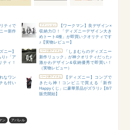
リティで
【ワークマン】良デザイン×
ファッション
ズニー新作
収納力◎！「ディズニーデザイン大き
めトート4種」が即買いクオリティです
♪【実物レビュー】
ズニー】
「しまむらのディズニー
パーク外アイテム
り♪「ア
新作リュック」が神クオリティだった♪
リティ！
激かわデザイン&収納優秀で即買い！
（実物レビュー）
れなワン
【ディズニー】コンプで
パーク外アイテム
チも付い
きたら神！コンビニで買える「新作
】
Happyくじ」に豪華景品がズラリ♪【8/7
販売開始】
マン
アパレル