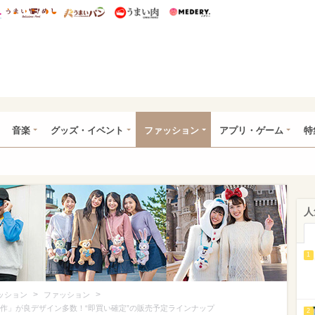
総研 ディズニー特集
mimot.
うまいめし
うまいパン
うまい肉
Medery.
ズニー特集 -ウレぴあ総研
音楽
グッズ・イベント
ファッション
アプリ・ゲーム
特
人
1
>
>
ッション
ファッション
新作」が良デザイン多数！“即買い確定”の販売予定ラインナップ
2