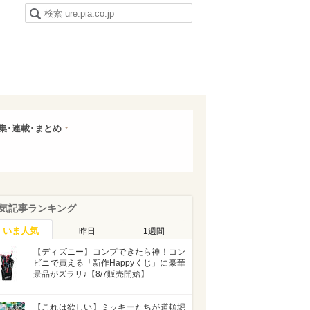
集･連載･まとめ
気記事ランキング
いま人気
昨日
1週間
【ディズニー】コンプできたら神！コン
ビニで買える「新作Happyくじ」に豪華
景品がズラリ♪【8/7販売開始】
【これは欲しい】ミッキーたちが道頓堀