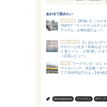
あわせて読みたい
【即買い】このクオ
ファッション
780円!?「ワークマンのディ
アイテム」が神仕様だよ～!!
【しまむら×ディ
パーク外アイテム
デザインよすぎ！収納もばっち
ナ雪トート」が即買いクオ
（正直レビュー）
ワークマンの「おしゃ
おしゃれ
マイルバッグ」決定版！ポー
てて1500円以下だよ♪【全5色
>
disneyfashion
ワークマン
#ワーク