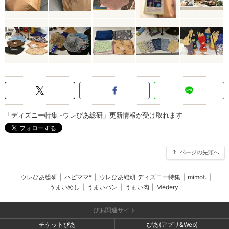
「ディズニー特集 -ウレぴあ総研」更新情報が受け取れます
ページの先頭へ
ウレぴあ総研
|
ハピママ*
|
ウレぴあ総研 ディズニー特集
|
mimot.
|
うまいめし
|
うまいパン
|
うまい肉
|
Medery.
ぴあ関連サイト
チケットぴあ
ぴあ(アプリ&Web)