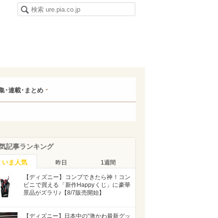
集･連載･まとめ
気記事ランキング
いま人気
昨日
1週間
【ディズニー】コンプできたら神！コン
ビニで買える「新作Happyくじ」に豪華
景品がズラリ♪【8/7販売開始】
【ディズニー】日本中の“激かわ最新グッ