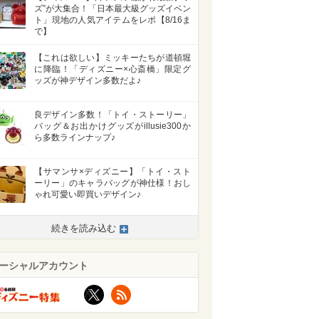
ズ”が大集合！「日本最大級グッズイベン
ト」現地の人気アイテムをレポ【8/16ま
で】
【これは欲しい】ミッキーたちが道頓堀
に降臨！「ディズニー×心斎橋」限定グ
ッズが神デザイン多数だよ♪
良デザイン多数！「トイ・ストーリー」
バッグ＆お出かけグッズがillusie300か
ら多数ラインナップ♪
【サマンサ×ディズニー】「トイ・スト
ーリー」のキャラバッグが神仕様！おし
ゃれ可愛い即買いデザイン♪
続きを読み込む
ーシャルアカウント
X
RSS