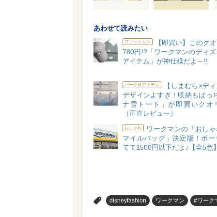
あわせて読みたい
【即買い】このクオ
ファッション
780円!?「ワークマンのディ
アイテム」が神仕様だよ～!!
【しまむら×ディ
パーク外アイテム
デザインよすぎ！収納もばっち
ナ雪トート」が即買いクオ
（正直レビュー）
ワークマンの「おしゃ
おしゃれ
マイルバッグ」決定版！ポー
てて1500円以下だよ♪【全5色
>
disneyfashion
ワークマン
#ワーク