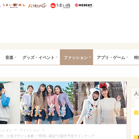
総研 ディズニー特集
mimot.
うまいめし
うまいパン
うまい肉
Medery.
ズニー特集 -ウレぴあ総研
音楽
グッズ・イベント
ファッション
アプリ・ゲーム
特
人
1
>
>
ッション
ファッション
新作」が良デザイン多数！“即買い確定”の販売予定ラインナップ
2