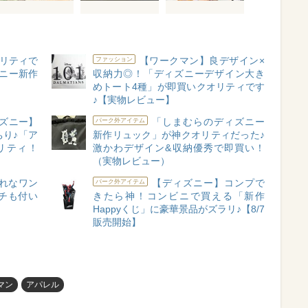
リティで
【ワークマン】良デザイン×
ファッション
ズニー新作
収納力◎！「ディズニーデザイン大き
めトート4種」が即買いクオリティです
♪【実物レビュー】
ズニー】
「しまむらのディズニー
パーク外アイテム
り♪「ア
新作リュック」が神クオリティだった♪
リティ！
激かわデザイン&収納優秀で即買い！
（実物レビュー）
れなワン
【ディズニー】コンプで
パーク外アイテム
チも付い
きたら神！コンビニで買える「新作
】
Happyくじ」に豪華景品がズラリ♪【8/7
販売開始】
マン
アパレル