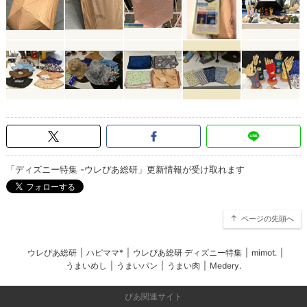
「ディズニー特集 -ウレぴあ総研」更新情報が受け取れます
ページの先頭へ
ウレぴあ総研
|
ハピママ*
|
ウレぴあ総研 ディズニー特集
|
mimot.
|
うまいめし
|
うまいパン
|
うまい肉
|
Medery.
ぴあ関連サイト