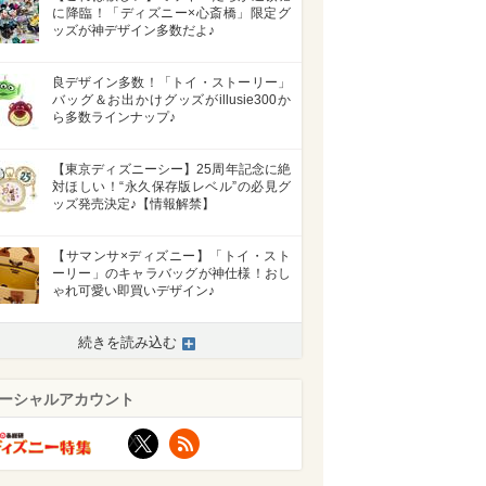
に降臨！「ディズニー×心斎橋」限定グ
ッズが神デザイン多数だよ♪
良デザイン多数！「トイ・ストーリー」
バッグ＆お出かけグッズがillusie300か
ら多数ラインナップ♪
【東京ディズニーシー】25周年記念に絶
対ほしい！“永久保存版レベル”の必見グ
ッズ発売決定♪【情報解禁】
【サマンサ×ディズニー】「トイ・スト
ーリー」のキャラバッグが神仕様！おし
ゃれ可愛い即買いデザイン♪
続きを読み込む
ーシャルアカウント
X
RSS