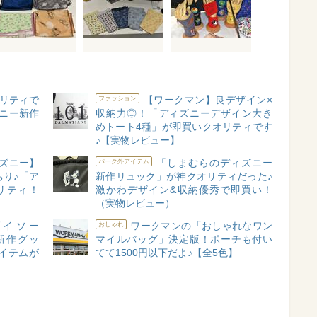
リティで
【ワークマン】良デザイン×
ファッション
ズニー新作
収納力◎！「ディズニーデザイン大き
めトート4種」が即買いクオリティです
♪【実物レビュー】
ズニー】
「しまむらのディズニー
パーク外アイテム
り♪「ア
新作リュック」が神クオリティだった♪
リティ！
激かわデザイン&収納優秀で即買い！
（実物レビュー）
イソー
ワークマンの「おしゃれなワン
おしゃれ
ー新作グッ
マイルバッグ」決定版！ポーチも付い
イテムが
てて1500円以下だよ♪【全5色】