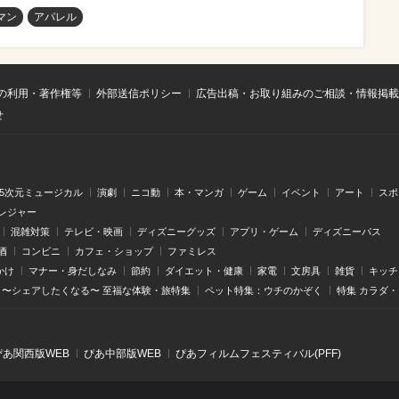
マン
アパレル
の利用・著作権等
外部送信ポリシー
広告出稿・お取り組みのご相談・情報掲載
せ
.5次元ミュージカル
演劇
ニコ動
本・マンガ
ゲーム
イベント
アート
スポ
レジャー
混雑対策
テレビ・映画
ディズニーグッズ
アプリ・ゲーム
ディズニーパス
酒
コンビニ
カフェ・ショップ
ファミレス
かけ
マナー・身だしなみ
節約
ダイエット・健康
家電
文房具
雑貨
キッチ
〜シェアしたくなる〜 至福な体験・旅特集
ペット特集：ウチのかぞく
特集 カラダ
ぴあ関⻄版WEB
ぴあ中部版WEB
ぴあフィルムフェスティバル(PFF)