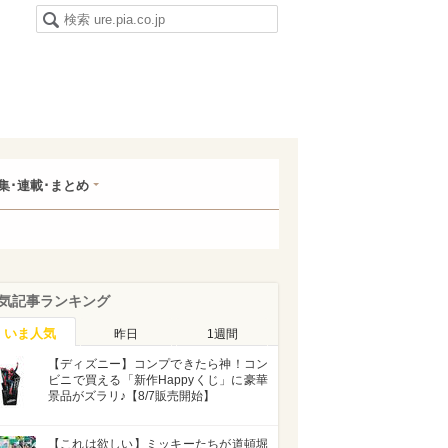
集･連載･まとめ
気記事ランキング
いま人気
昨日
1週間
【ディズニー】コンプできたら神！コン
ビニで買える「新作Happyくじ」に豪華
景品がズラリ♪【8/7販売開始】
【これは欲しい】ミッキーたちが道頓堀