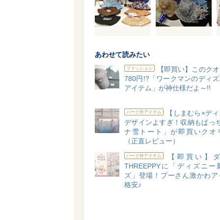
あわせて読みたい
【即買い】このクオ
ファッション
780円!?「ワークマンのディ
アイテム」が神仕様だよ～!!
【しまむら×ディ
パーク外アイテム
デザインよすぎ！収納もばっち
ナ雪トート」が即買いクオ
（正直レビュー）
【即買い】ダ
パーク外アイテム
THREEPPYに「ディズニ
ズ」登場！プーさん激かわア
格安♪