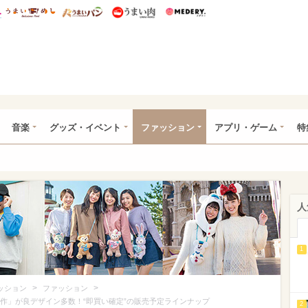
総研 ディズニー特集
mimot.
うまいめし
うまいパン
うまい肉
Medery.
ズニー特集 -ウレぴあ総研
音楽
グッズ・イベント
ファッション
アプリ・ゲーム
特
人
1
>
>
ッション
ファッション
新作」が良デザイン多数！“即買い確定”の販売予定ラインナップ
2