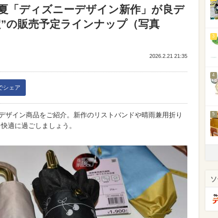
春夏「ディズニーデザイン新作」が良デ
定”の販売予定ラインナップ（写真
3
2026.2.21 21:35
4
kでシェア
ーデザイン商品をご紹介。新作のリストバンドや晴雨兼用折り
5
を快適に過ごしましょう。
ソ