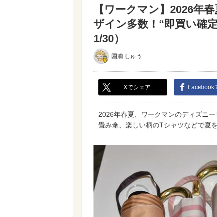
【ワークマン】2026年
ザイン多数！“即買い確
1/30）
園浦 しゅう
Xでシェア
Faceboo
2026年春夏、ワークマンのディズニ
畳み傘、楽しい柄のTシャツなどで夏