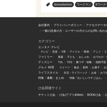
>
disneyfashion
ワークマン
#ワーク
会社案内
プライバシーポリシー
アクセスデータ
一般の読者の方・ユーザーの方からのお問い合わ
カテゴリー
エンタメ･テレビ
テレビ
音楽
V系
アイドル
映画
アニメ
2
ファミリー
家庭
子ども
おしゃれ
おでかけ・
ディズニー
TDL
TDS
裏ワザ・攻略
混雑予想
グルメ･料理
スイーツ
食品
飲料
お菓子
お
ライフスタイル
生活・ライフハック
お金
おで
特集
・
連載
・
まとめ
特集『おいしいウチごはん』
ぴあ関連サイト
チケットぴあ
ぴあ(アプリ&Web)
BOOKぴあ