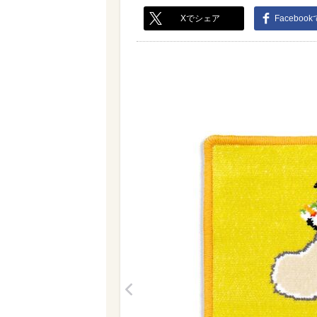
Xでシェア
Faceboo
<