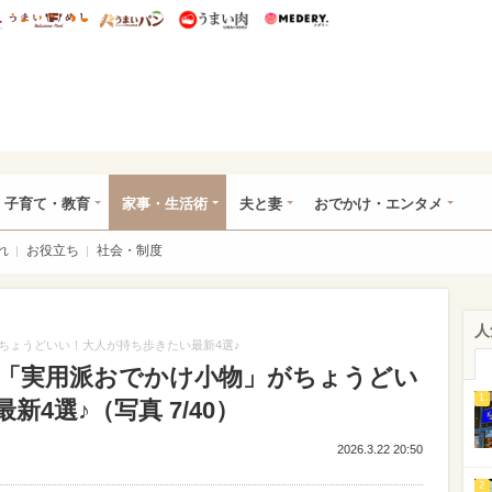
総研 ディズニー特集
mimot.
うまいめし
うまいパン
うまい肉
Medery.
ママ*
子育て・教育
家事・生活術
夫と妻
おでかけ・エンタメ
れ
お役立ち
社会・制度
人
ちょうどいい！大人が持ち歩きたい最新4選♪
「実用派おでかけ小物」がちょうどい
1
4選♪（写真 7/40）
2026.3.22 20:50
2