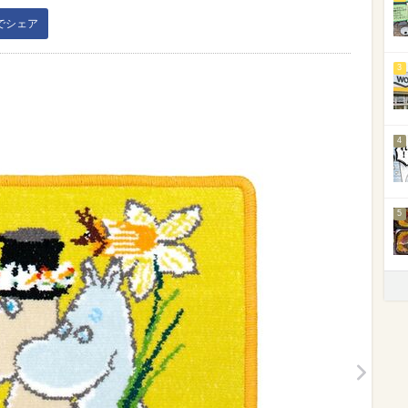
kでシェア
3
4
5