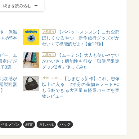
続きを読み込む
冷・保温
【パペットスンスン】これ全部
お役立ち
トルが5本
ほしくなるやつ！新作旅行グッズがか
わいくて機能的だよ♪【全12種】
ピー、ム
【ムーミン】大人も使いやすい
お役立ち
限定缶”が
かわいさ！機能性も◎な「郵便局限定
子3選
グッズ2点」使ってみた
北欧感が
【しまむら新作】これ、想像
生活・シゴト
器製容器
以上に入る！2泊分の荷物＆ノートPC
い】
も収納できる大容量＆軽量バッグを実
物レビュー
ベルメゾン
雑貨
おしゃれ
バッグ