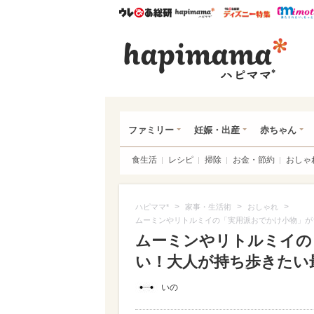
ウレぴあ総研
ハピママ*
ウレぴあ
ハピ
ファミリー
妊娠・出産
赤ちゃん
食生活
レシピ
掃除
お金・節約
おしゃ
>
>
>
ハピママ*
家事・生活術
おしゃれ
ムーミンやリトルミイの「実用派おでかけ小物」が
ムーミンやリトルミイの
い！大人が持ち歩きたい最新
いの