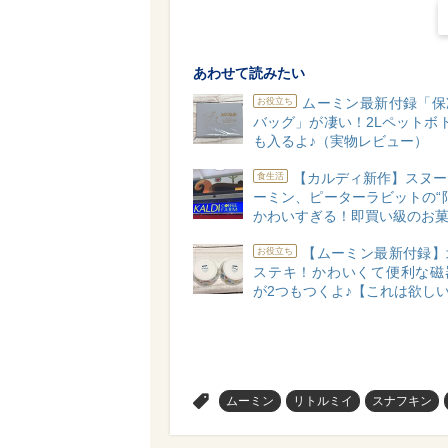
あわせて読みたい
ムーミン最新付録「保
お役立ち
バッグ」が凄い！2Lペットボ
も入るよ♪（実物レビュー）
【カルディ新作】スヌー
食生活
ーミン、ピーターラビットの“
かわいすぎる！即買い級のお菓
【ムーミン最新付録】
お役立ち
ステキ！かわいくて便利な磁
が2つもつくよ♪【これは欲し
>
ムーミン
リトルミイ
スナフキン