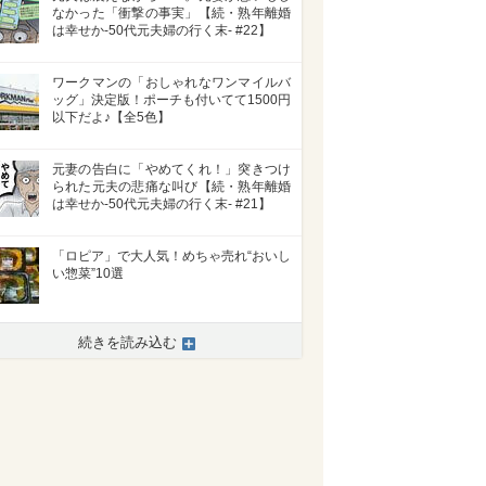
なかった「衝撃の事実」【続・熟年離婚
は幸せか-50代元夫婦の行く末- #22】
ワークマンの「おしゃれなワンマイルバ
ッグ」決定版！ポーチも付いてて1500円
以下だよ♪【全5色】
元妻の告白に「やめてくれ！」突きつけ
られた元夫の悲痛な叫び【続・熟年離婚
は幸せか-50代元夫婦の行く末- #21】
「ロピア」で大人気！めちゃ売れ“おいし
い惣菜”10選
続きを読み込む
>