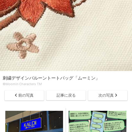
刺繍デザインバルーントートバッグ「ムーミン」
©Moomin Characters TM
前の写真
記事に戻る
次の写真