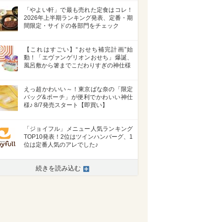
「やよい軒」で最も売れた定食はコレ！
2026年上半期ランキング発表、定番・期
間限定・サイドの各部門をチェック
【これはすごい】“おせち補完計画”始
動！「エヴァンゲリオンおせち」爆誕、
風呂敷から箸までこだわりすぎの神仕様
えっ超かわいい～！東京ばな奈の「限定
バッグ&ポーチ」が便利でかわいい神仕
様♪ 8/7発売スタート【即買い】
「ジョイフル」メニュー人気ランキング
TOP10発表！2位はツインハンバーグ、1
位は定番人気のアレでした♪
続きを読み込む
>