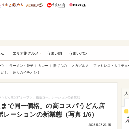
総研 ディズニー特集
mimot.
うまいめし
うまいパン
うまい肉
Medery.
いめし
はん
エリア別グルメ
うまい肉
うまいパン
ーツ
ラーメン・餃子
カレー
揚げもの
メガグルメ
ファミレス・大手チェ
りめし
達人のイチオシ！
人
うどん店5/27オープン、物語コーポレーションの新業態
玉まで同一価格」の高コスパうどん店
1
ポレーションの新業態（写真 1/6）
2026.5.27 21:45