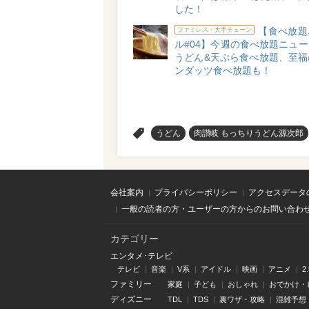
した！
【食べ放題
ファミレス・大手チェーン
ル#04】今週の食べ放題ニュ
うどん&天ぷら食べ放題、至福
ンダッツ食べ放題も！
>
うどん
肉讃岐 もっちりうどん源次郎
会社案内
プライバシーポリシー
アクセスデータ
一般の読者の方・ユーザーの方からのお問い合わ
カテゴリー
エンタメ･テレビ
テレビ
音楽
V系
アイドル
映画
アニメ
2
ファミリー
家庭
子ども
おしゃれ
おでかけ・
ディズニー
TDL
TDS
裏ワザ・攻略
混雑予想