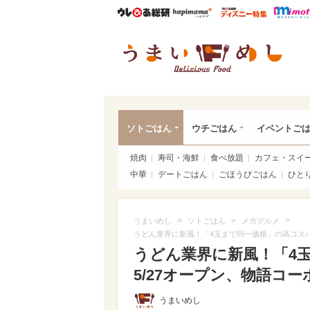
ウレぴあ総研
ハピママ*
ウレぴあ
うま
ソトごはん
ウチごはん
イベントご
焼肉
寿司・海鮮
食べ放題
カフェ・スイ
中華
デートごはん
ごほうびごはん
ひと
>
>
>
うまいめし
ソトごはん
メガグルメ
うどん業界に新風！「4玉まで同一価格」の高コスパ
うどん業界に新風！「4
5/27オープン、物語コー
うまいめし