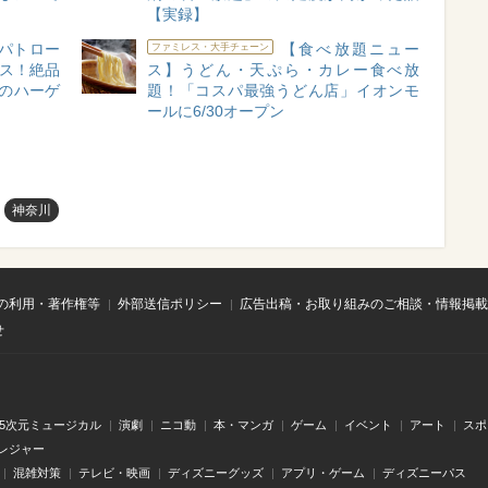
【実録】
パトロー
【食べ放題ニュー
ファミレス・大手チェーン
ース！絶品
ス】うどん・天ぷら・カレー食べ放
のハーゲ
題！「コスパ最強うどん店」イオンモ
ールに6/30オープン
神奈川
の利用・著作権等
外部送信ポリシー
広告出稿・お取り組みのご相談・情報掲載
せ
.5次元ミュージカル
演劇
ニコ動
本・マンガ
ゲーム
イベント
アート
スポ
レジャー
混雑対策
テレビ・映画
ディズニーグッズ
アプリ・ゲーム
ディズニーパス