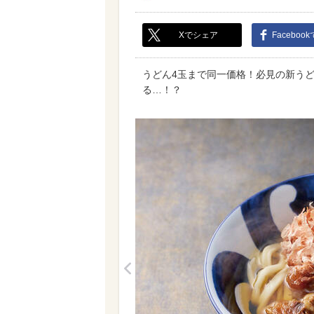
Xでシェア
Faceboo
うどん4玉まで同一価格！必見の新う
る…！？
<