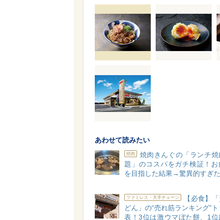
あわせて読みたい
焼肉きんぐの「ランチ焼
焼肉
題」のコスパをガチ検証！お
を目指した結果→驚異的すぎ
【必食】「
ファミレス・大手チェーン
どん」の“売れ筋ランキング”ト
表！3位は激ウマぼた餅、1位