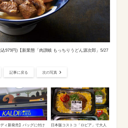
込979円)【新業態「肉讃岐 もっちりうどん源次郎」5/27
記事に戻る
次の写真