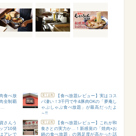
肉食べ放
【食べ放題レビュー】実はコス
安うま肉
肉全制覇
パ凄い！3千円で牛&豚肉OKの「夢庵し
た…
ゃぶしゃぶ食べ放題」が最高だったよ
～!!
資さんう
【食べ放題レビュー】これが和
安うま肉
ップ10発
食さとの実力か…！新感覚の「焼肉×お
はアレで
鍋の食べ放題」の満足度が高かった話