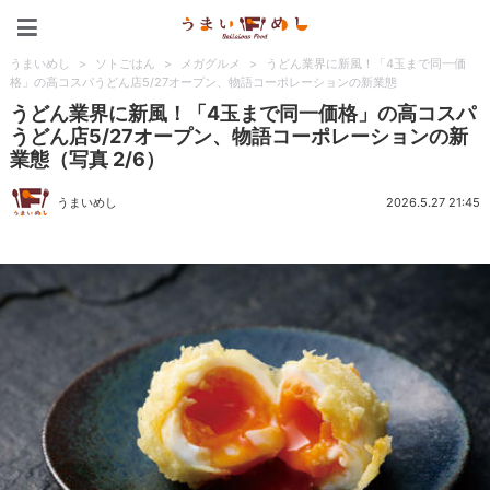
うまいめし
うまいめし
>
ソトごはん
>
メガグルメ
>
うどん業界に新風！「4玉まで同一価
格」の高コスパうどん店5/27オープン、物語コーポレーションの新業態
うどん業界に新風！「4玉まで同一価格」の高コスパ
うどん店5/27オープン、物語コーポレーションの新
業態（写真 2/6）
うまいめし
2026.5.27 21:45