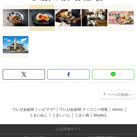
ページの先頭へ
ウレぴあ総研
|
ハピママ*
|
ウレぴあ総研 ディズニー特集
|
mimot.
|
うまいめし
|
うまいパン
|
うまい肉
|
Medery.
ぴあ関連サイト