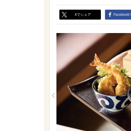
Xでシェア
Faceboo
<