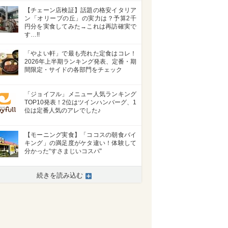
【チェーン店検証】話題の格安イタリア
ン「オリーブの丘」の実力は？予算2千
円分を実食してみた→これは再訪確実で
す…!!
「やよい軒」で最も売れた定食はコレ！
2026年上半期ランキング発表、定番・期
間限定・サイドの各部門をチェック
「ジョイフル」メニュー人気ランキング
TOP10発表！2位はツインハンバーグ、1
位は定番人気のアレでした♪
【モーニング実食】「ココスの朝食バイ
キング」の満足度がケタ違い！体験して
分かった“すさまじいコスパ”
>
続きを読み込む