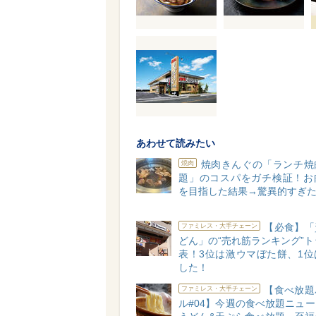
あわせて読みたい
焼肉きんぐの「ランチ焼
焼肉
題」のコスパをガチ検証！お
を目指した結果→驚異的すぎ
【必食】「
ファミレス・大手チェーン
どん」の“売れ筋ランキング”ト
表！3位は激ウマぼた餅、1位
した！
【食べ放題
ファミレス・大手チェーン
ル#04】今週の食べ放題ニュ