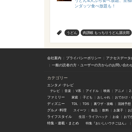
うどん&天ぷら食べ放題、至福
ンダッツ食べ放題も！
>
うどん
肉讃岐 もっちりうどん源次郎
会社案内
プライバシーポリシー
アクセスデータ
一般の読者の方・ユーザーの方からのお問い合わ
カテゴリー
エンタメ･テレビ
テレビ
音楽
V系
アイドル
映画
アニメ
2
ファミリー
家庭
子ども
おしゃれ
おでかけ・
ディズニー
TDL
TDS
裏ワザ・攻略
混雑予想
グルメ･料理
スイーツ
食品
飲料
お菓子
お
ライフスタイル
生活・ライフハック
お金
おで
特集
・
連載
・
まとめ
特集『おいしいウチごはん』