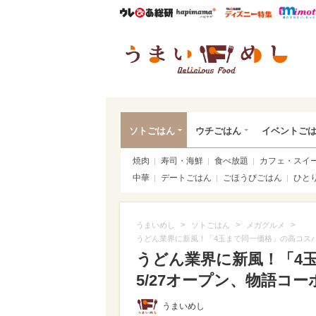
ウレぴあ総研
ハピママ*
ウレぴあ
うま
ソトごはん
ウチごはん
イベントご
焼肉
寿司・海鮮
食べ放題
カフェ・スイ
中華
デートごはん
ごほうびごはん
ひと
>
>
>
うまいめし
ソトごはん
メガグルメ
うどん業界に新風！「4玉まで同一価格」の高コスパ
うどん業界に新風！「4
5/27オープン、物語コー
うまいめし