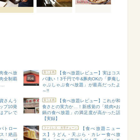
肉食べ放
【食べ放題レビュー】実はコス
安うま肉
肉全制覇
パ凄い！3千円で牛&豚肉OKの「夢庵し
た…
ゃぶしゃぶ食べ放題」が最高だったよ
～!!
資さんう
【食べ放題レビュー】これが和
安うま肉
ップ10発
食さとの実力か…！新感覚の「焼肉×お
はアレで
鍋の食べ放題」の満足度が高かった話
【実録】
パトロー
【食べ放題ニュー
ファミレス・大手チェーン
ース！絶品
ス】うどん・天ぷら・カレー食べ放