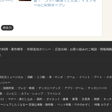
のハーゲ
題！「コスパ最強うどん店」イオンモ
ールに6/30オープン
神奈川
の利用・著作権等
外部送信ポリシー
広告出稿・お取り組みのご相談・情報掲載
せ
.5次元ミュージカル
演劇
ニコ動
本・マンガ
ゲーム
イベント
アート
スポ
レジャー
混雑対策
テレビ・映画
ディズニーグッズ
アプリ・ゲーム
ディズニーパス
酒
コンビニ
カフェ・ショップ
ファミレス
かけ
マナー・身だしなみ
節約
ダイエット・健康
家電
文房具
雑貨
キッチ
〜シェアしたくなる〜 至福な体験・旅特集
ペット特集：ウチのかぞく
特集 カラダ