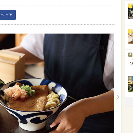
2
kでシェア
3
4
5