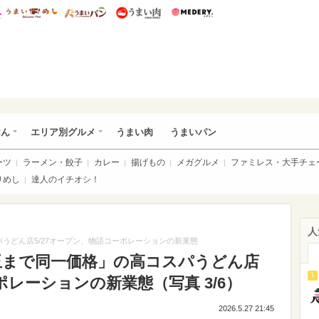
総研 ディズニー特集
mimot.
うまいめし
うまいパン
うまい肉
Medery.
いめし
はん
エリア別グルメ
うまい肉
うまいパン
ーツ
ラーメン・餃子
カレー
揚げもの
メガグルメ
ファミレス・大手チェ
りめし
達人のイチオシ！
人
うどん店5/27オープン、物語コーポレーションの新業態
玉まで同一価格」の高コスパうどん店
1
ポレーションの新業態（写真 3/6）
2026.5.27 21:45