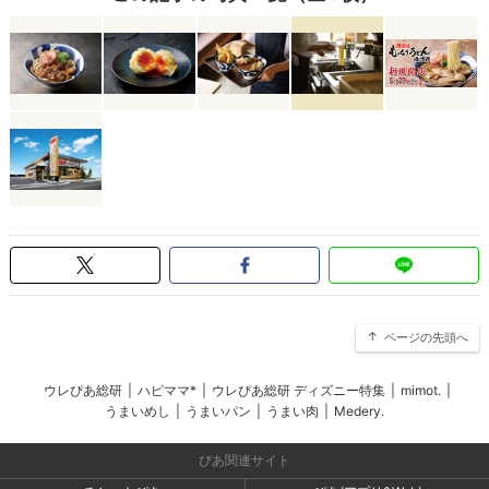
ページの先頭へ
ウレぴあ総研
|
ハピママ*
|
ウレぴあ総研 ディズニー特集
|
mimot.
|
うまいめし
|
うまいパン
|
うまい肉
|
Medery.
ぴあ関連サイト