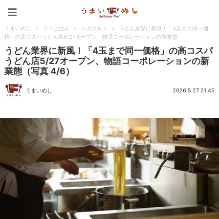
うまいめし
うまいめし
>
ソトごはん
>
メガグルメ
>
うどん業界に新風！「4玉まで同一価
格」の高コスパうどん店5/27オープン、物語コーポレーションの新業態
うどん業界に新風！「4玉まで同一価格」の高コスパ
うどん店5/27オープン、物語コーポレーションの新
業態（写真 4/6）
うまいめし
2026.5.27 21:45