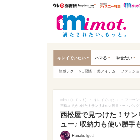
ウレぴあ総研
ハピママ*
ウレぴあ
mim
キレイでいたい
ハマる
やせたい
簡単テク
NG習慣
美アイテム
ファッショ
>
>
mimot.(ミモット)
キレイでいたい
ファッシ
西松屋で見つけた！サンリオの大容量トートバッグ
西松屋で見つけた！サン
ュー♪ 収納力も使い勝手も
Hanako Iguchi