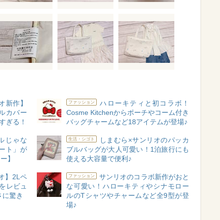
オ新作】
ハローキティと初コラボ！
ファッション
ルカバー
Cosme Kitchenからポーチやコーム付き
愛すぎる！
バッグチャームなど18アイテムが登場♪
ルじゃな
しまむら×サンリオのパッカ
生活・シゴト
ート」が
ブルバッグが大人可愛い！1泊旅行にも
ュー】
使える大容量で便利♪
オ】2Lペ
サンリオのコラボ新作がおと
ファッション
をレビュ
な可愛い！ハローキティやシナモロー
さに驚き
ルのTシャツやチャームなど全9型が登
場♪