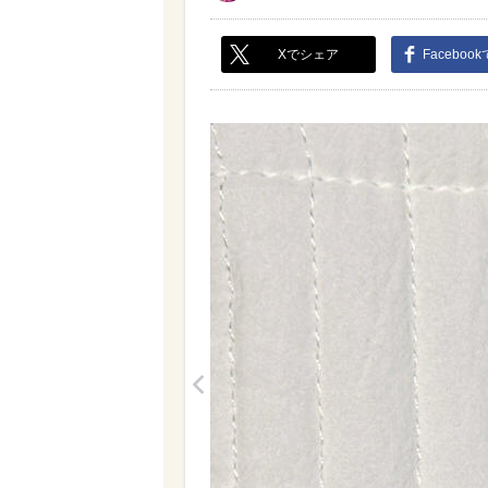
Xでシェア
Faceboo
<