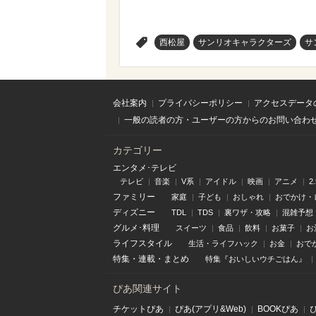
>
西松屋
サンリオキャラクターズ
サ
会社案内
プライバシーポリシー
アクセスデータ
一般の読者の方・ユーザーの方からのお問い合わ
カテゴリー
エンタメ･テレビ
テレビ
音楽
V系
アイドル
映画
アニメ
2
ファミリー
家庭
子ども
おしゃれ
おでかけ・
ディズニー
TDL
TDS
裏ワザ・攻略
混雑予想
グルメ･料理
スイーツ
食品
飲料
お菓子
お
ライフスタイル
生活・ライフハック
お金
おで
特集
・
連載
・
まとめ
特集『おいしいウチごはん』
ぴあ関連サイト
チケットぴあ
ぴあ(アプリ&Web)
BOOKぴあ