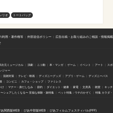
ンリオ
トートバッグ
の利用・著作権等
外部送信ポリシー
広告出稿・お取り組みのご相談・情報掲載
せ
.5次元ミュージカル
演劇
ニコ動
本・マンガ
ゲーム
イベント
アート
スポ
レジャー
混雑対策
テレビ・映画
ディズニーグッズ
アプリ・ゲーム
ディズニーパス
酒
コンビニ
カフェ・ショップ
ファミレス
かけ
マナー・身だしなみ
節約
ダイエット・健康
家電
文房具
雑貨
キッチ
〜シェアしたくなる〜 至福な体験・旅特集
ペット特集：ウチのかぞく
特集 カラダ
ぴあ関⻄版WEB
ぴあ中部版WEB
ぴあフィルムフェスティバル(PFF)