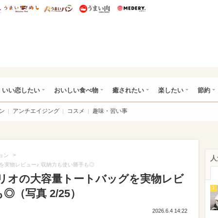
総研 ディズニー特集
mimot.
うまいめし
うまいパン
うまい肉
Medery.
ot.(ミモット)
いい恋したい
おいしい食べ物
癒されたい
楽したい
節約
ン
アンチエイジング
コスメ
趣味・習い事
>
ョン
人
を実物レビュー♪ 収納力も使い勝手も◎
リオの大容量トートバッグを実物レビ
1
◎（写真 2/25）
2026.6.4 14:22