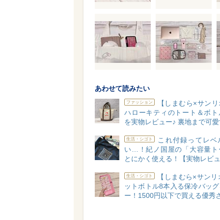
あわせて読みたい
【しまむら×サンリ
ファッション
ハローキティのトート＆ボト
を実物レビュー♪ 裏地まで可
これ付録ってレベ
生活・シゴト
い…！紀ノ国屋の「大容量ト
とにかく使える！【実物レビ
【しまむら×サンリ
生活・シゴト
ットボトル8本入る保冷バッグ
ー！1500円以下で買える優秀