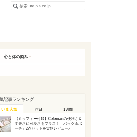
心と体の悩み
気記事ランキング
いま人気
昨日
1週間
【ミッフィー付録】Colemanの便利さ＆
丈夫さに可愛さをプラス！「バッグ＆ポ
ーチ」2点セットを実物レビュー♪