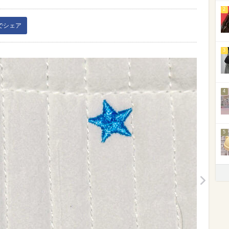
2
kでシェア
3
4
5