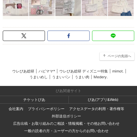
ページの先頭へ
ウレぴあ総研
|
ハピママ*
|
ウレぴあ総研 ディズニー特集
|
mimot.
|
うまいめし
|
うまいパン
|
うまい肉
|
Medery.
ぴあ関連サイト
チケットぴあ
ぴあ(アプリ&Web)
会社案内
プライバシーポリシー
アクセスデータの利用・著作権等
外部送信ポリシー
広告出稿・お取り組みのご相談・情報掲載・その他お問い合わせ
一般の読者の方・ユーザーの方からのお問い合わせ