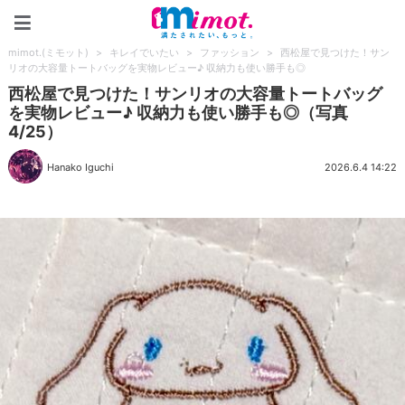
mimot.(ミモット)
mimot.(ミモット)
>
キレイでいたい
>
ファッション
>
西松屋で見つけた！サン
リオの大容量トートバッグを実物レビュー♪ 収納力も使い勝手も◎
西松屋で見つけた！サンリオの大容量トートバッグ
を実物レビュー♪ 収納力も使い勝手も◎（写真
4/25）
Hanako Iguchi
2026.6.4 14:22