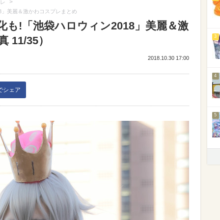
>
レ
18」美麗＆激かわコスプレまとめ
も!「池袋ハロウィン2018」美麗＆激
3
11/35）
2018.10.30 17:00
4
kでシェア
5