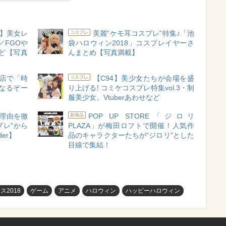
8】美女レ
美麗“ケモ耳コスプレ”特集♪「池
コスプレ
／FGOや
袋ハロウィン2018」コスプレイヤーさ
ど【写真
んまとめ【写真満載】
店で「時
【C94】美少女たちが会場を盛
コスプレ
なるぞー
り上げる! コミケコスプレ特集vol.3・制
服美少女、Vtuberあわせなど
の理由を徹
POP UP STORE「ジロリ
新商品
プレ”から
PLAZA」が梅田ロフトで開催！人気作
der】
品のキャラクターたちが“ジロリ”とした
目線で集結！
2018
ゲーム
アニメ
ハロウィン
ハッピーハロウィン