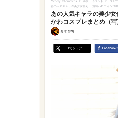
>
>
Medery. Character's
声優・イベント
コスプ
あの人気キャラの美少女化も!「池袋ハロウィン20
あの人気キャラの美少女化
かわコスプレまとめ（写真 
鈴木 妄想
Xでシェア
Faceboo