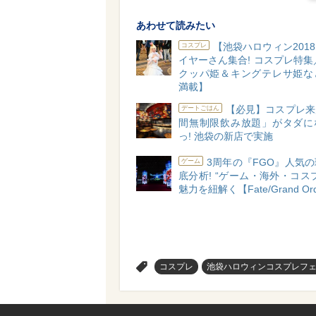
あわせて読みたい
【池袋ハロウィン201
コスプレ
イヤーさん集合! コスプレ特集
クッパ姫＆キングテレサ姫な
満載】
【必見】コスプレ来
デートごはん
間無制限飲み放題」がタダに
っ! 池袋の新店で実施
3周年の『FGO』人気
ゲーム
底分析! “ゲーム・海外・コス
魅力を紐解く【Fate/Grand Or
>
コスプレ
池袋ハロウィンコスプレフェス