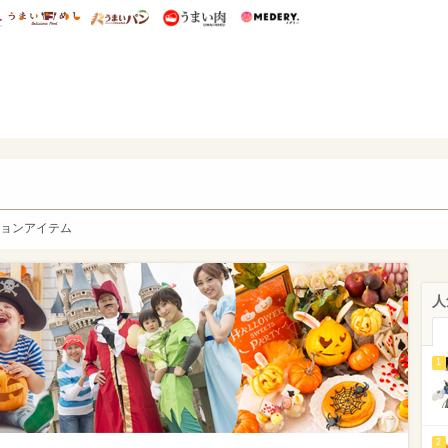
総研 ディズニー特集
mimot.
うまいめし
うまいパン
うまい肉
Medery.
y. Character's
ョンアイテム
人
1
2