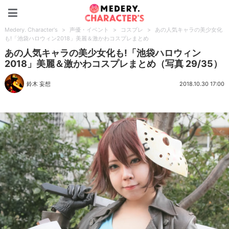
Medery. Character's
Medery. Character's
>
声優・イベント
>
コスプレ
>
あの人気キャラの美少女化
も!「池袋ハロウィン2018」美麗＆激かわコスプレまとめ
あの人気キャラの美少女化も!「池袋ハロウィン
2018」美麗＆激かわコスプレまとめ（写真 29/35）
鈴木 妄想
2018.10.30 17:00