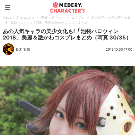
Medery. Character's
Medery. Character's
>
声優・イベント
>
コスプレ
>
あの人気キャラの美少女化
も!「池袋ハロウィン2018」美麗＆激かわコスプレまとめ
あの人気キャラの美少女化も!「池袋ハロウィン
2018」美麗＆激かわコスプレまとめ（写真 30/35）
鈴木 妄想
2018.10.30 17:00