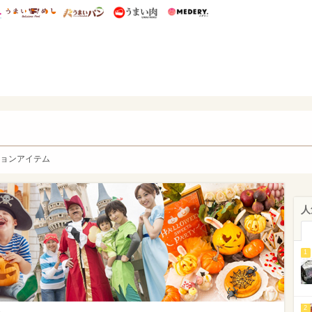
総研 ディズニー特集
mimot.
うまいめし
うまいパン
うまい肉
Medery.
y. Character's
ョンアイテム
人
1
2