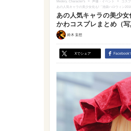
>
>
Medery. Character's
声優・イベント
コスプ
あの人気キャラの美少女化も!「池袋ハロウィン20
あの人気キャラの美少女化
かわコスプレまとめ（写真 
鈴木 妄想
Xでシェア
Faceboo