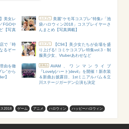
8】美女レ
美麗“ケモ耳コスプレ”特集♪「池
コスプレ
／FGOや
袋ハロウィン2018」コスプレイヤーさ
ど【写真
んまとめ【写真満載】
店で「時
【C94】美少女たちが会場を盛
コスプレ
なるぞー
り上げる! コミケコスプレ特集vol.3・制
服美少女、Vtuberあわせなど
の理由を徹
AVAM、ワンマンライブ
新商品
プレ”から
『Lovely(ハート)devil』を開催！新衣装
der】
＆新曲お披露目、1stミニアルバム＆立
川ステージガーデン公演も決定
2018
ゲーム
アニメ
ハロウィン
ハッピーハロウィン