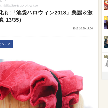
>
レ
18」美麗＆激かわコスプレまとめ
も!「池袋ハロウィン2018」美麗＆激
3
13/35）
2018.10.30 17:00
4
kでシェア
5