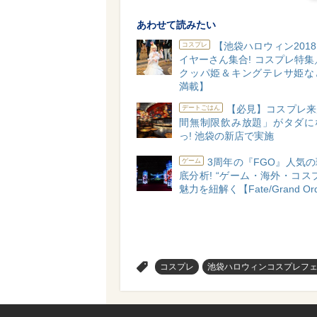
あわせて読みたい
【池袋ハロウィン201
コスプレ
イヤーさん集合! コスプレ特集
クッパ姫＆キングテレサ姫な
満載】
【必見】コスプレ来
デートごはん
間無制限飲み放題」がタダに
っ! 池袋の新店で実施
3周年の『FGO』人気
ゲーム
底分析! “ゲーム・海外・コス
魅力を紐解く【Fate/Grand Or
>
コスプレ
池袋ハロウィンコスプレフェス