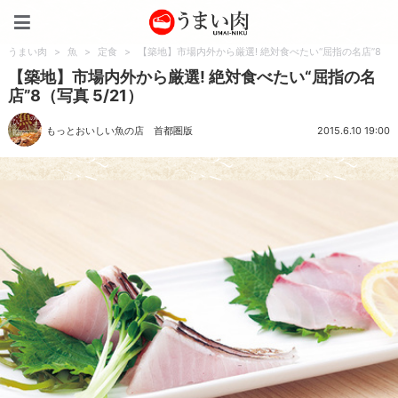
うまい肉
うまい肉
>
魚
>
定食
>
【築地】市場内外から厳選! 絶対食べたい“屈指の名店”8
【築地】市場内外から厳選! 絶対食べたい“屈指の名
店”8（写真 5/21）
もっとおいしい魚の店 首都圏版
2015.6.10 19:00