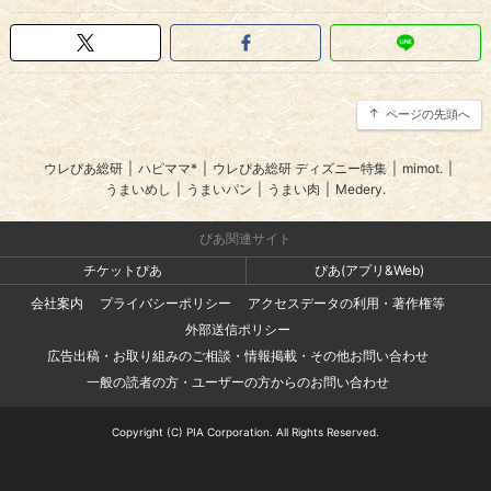
ページの先頭へ
ウレぴあ総研
|
ハピママ*
|
ウレぴあ総研 ディズニー特集
|
mimot.
|
うまいめし
|
うまいパン
|
うまい肉
|
Medery.
ぴあ関連サイト
チケットぴあ
ぴあ(アプリ&Web)
会社案内
プライバシーポリシー
アクセスデータの利用・著作権等
外部送信ポリシー
広告出稿・お取り組みのご相談・情報掲載・その他お問い合わせ
一般の読者の方・ユーザーの方からのお問い合わせ
Copyright (C) PIA Corporation. All Rights Reserved.