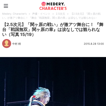
Medery. Character's
Medery. Character's
>
声優・イベント
>
2.5次元
>
【2.5次元】「関ヶ原の戦
い」が激アツ舞台に！ 『舞台「戦国無双」関ヶ原の章』は涙なしでは観られない
【2.5次元】「関ヶ原の戦い」が激アツ舞台に！ 『舞
台「戦国無双」関ヶ原の章』は涙なしでは観られな
い（写真 15/19）
中村 梢
2015.8.28 13:00