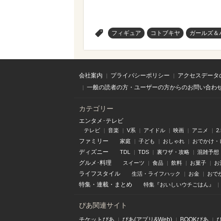
>
フィギュア
コトブキヤ
ガールズ＆
会社案内
プライバシーポリシー
アクセスデータ
一般の読者の方・ユーザーの方からのお問い合わ
カテゴリー
エンタメ･テレビ
テレビ
音楽
V系
アイドル
映画
アニメ
2
ファミリー
家庭
子ども
おしゃれ
おでかけ・
ディズニー
TDL
TDS
裏ワザ・攻略
混雑予想
グルメ･料理
スイーツ
食品
飲料
お菓子
お
ライフスタイル
生活・ライフハック
お金
おで
特集
・
連載
・
まとめ
特集『おいしいウチごはん』
ぴあ関連サイト
チケットぴあ
ぴあ(アプリ&Web)
BOOKぴあ