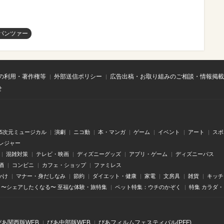
パンツァー
の利用・著作権等
外部送信ポリシー
広告出稿・お取り組みのご相談・情報掲載
せ
.5次元ミュージカル
演劇
ニコ動
本・マンガ
ゲーム
イベント
アート
スポ
レジャー
混雑対策
テレビ・映画
ディズニーグッズ
アプリ・ゲーム
ディズニーパス
酒
コンビニ
カフェ・ショップ
ファミレス
かけ
マナー・身だしなみ
節約
ダイエット・健康
家電
文房具
雑貨
キッチ
〜シェアしたくなる〜 至福な体験・旅特集
ペット特集：ウチのかぞく
特集 カラダ
ぴあ関⻄版WEB
ぴあ中部版WEB
ぴあフィルムフェスティバル(PFF)