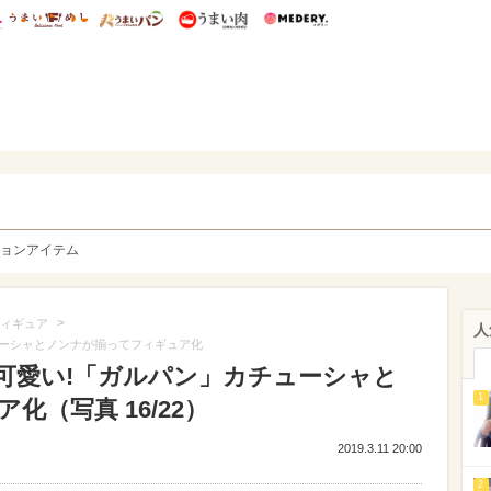
総研 ディズニー特集
mimot.
うまいめし
うまいパン
うまい肉
Medery.
y. Character's
ョンアイテム
>
ィギュア
人
ューシャとノンナが揃ってフィギュア化
が可愛い!「ガルパン」カチューシャと
1
（写真 16/22）
2019.3.11 20:00
2