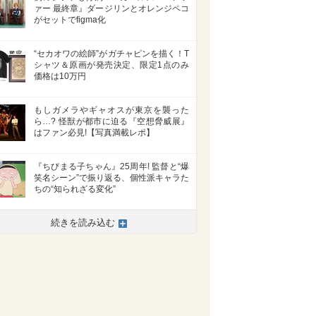
ァー 最終章』ダージリンとオレンジペコ
がセットでfigma化
“セカオワの絵師”がガチャピンを描く！T
シャツ＆原画が発売決定、限定1点のみ
価格は10万円
もしガメラやギャオスが東京を襲った
ら…? 怪獣が都市に迫る『空想脅威展』
はファン必見!【写真満載レポ】
『ちびまる子ちゃん』25周年! 監督と“爆
笑名シーン”で振り返る、個性派キャラた
ちの“知られざる変化”
続きを読み込む