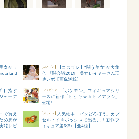
里寿がフ
【コスプレ】“闘う美女”が大集
コスプレ
erland
合!「闘会議2019」美女レイヤーさん現
地レポ【画像満載】
ブ”目指す
「ポケモン」フィギュアシリ
フィギュア
メジャーデ
ーズに新作「ヒビキ with ヒノアラシ」
登場!
ーで買え
人気絵本「パンどろぼう」カプ
おしゃれ
ため息が
セルトイ＆ボックスで出るよ！新作フ
実物レビ
ィギュア第6弾♪【全4種】