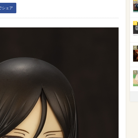
kでシェア
3
4
5