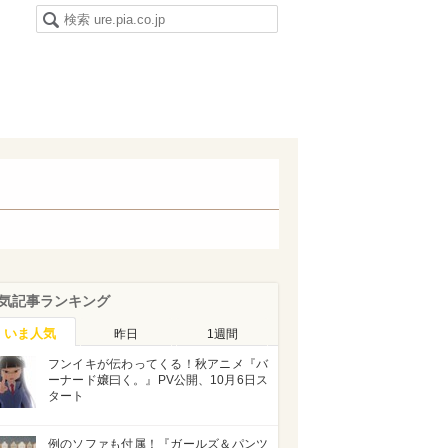
気記事ランキング
いま人気
昨日
1週間
フンイキが伝わってくる！秋アニメ『バ
ーナード嬢曰く。』PV公開、10月6日ス
タート
例のソファも付属！『ガールズ＆パンツ