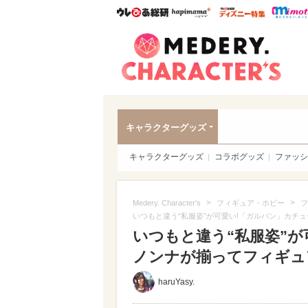
ウレぴあ総研
ハピママ*
ウレぴあ
Meder
キャラクターグッズ
キャラクターグッズ
コラボグッズ
ファッシ
>
>
Medery. Character's
フィギュア・ホビー
フ
いつもと違う“私服姿”が可愛い!「ガルパン」カチ
いつもと違う“私服姿”
ノンナが揃ってフィギュア化
haruYasy.