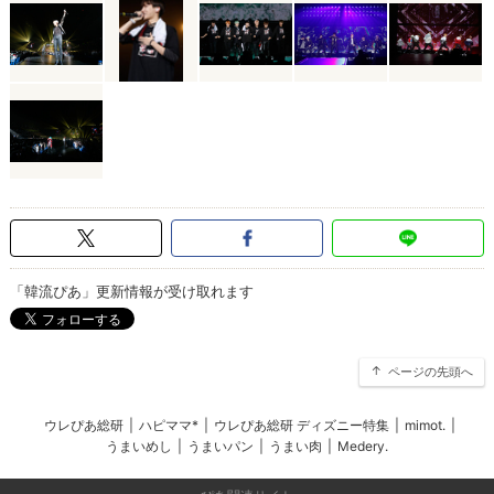
「韓流ぴあ」更新情報が受け取れます
ページの先頭へ
ウレぴあ総研
|
ハピママ*
|
ウレぴあ総研 ディズニー特集
|
mimot.
|
うまいめし
|
うまいパン
|
うまい肉
|
Medery.