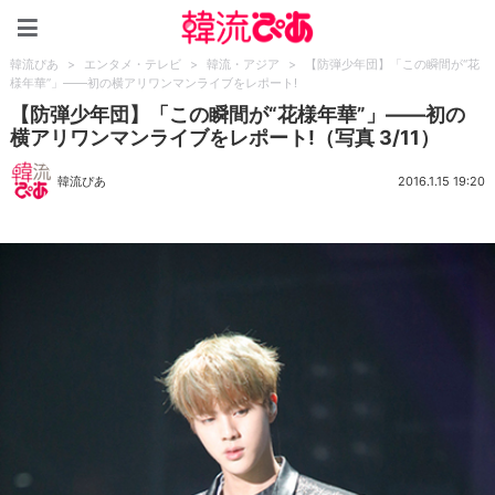
韓流ぴあ
韓流ぴあ
>
エンタメ・テレビ
>
韓流・アジア
>
【防弾少年団】「この瞬間が“花
様年華”」――初の横アリワンマンライブをレポート!
【防弾少年団】「この瞬間が“花様年華”」――初の
横アリワンマンライブをレポート!（写真 3/11）
韓流ぴあ
2016.1.15 19:20