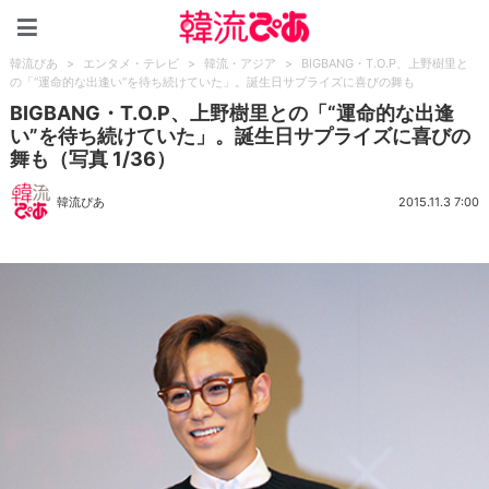
韓流ぴあ
韓流ぴあ
>
エンタメ・テレビ
>
韓流・アジア
>
BIGBANG・T.O.P、上野樹里と
の「“運命的な出逢い”を待ち続けていた」。誕生日サプライズに喜びの舞も
BIGBANG・T.O.P、上野樹里との「“運命的な出逢
い”を待ち続けていた」。誕生日サプライズに喜びの
舞も（写真 1/36）
韓流ぴあ
2015.11.3 7:00