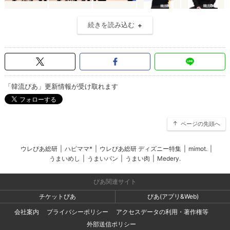
続きを読み込む
「韓流ぴあ」更新情報が受け取れます
ページの先頭へ
ウレぴあ総研
|
ハピママ*
|
ウレぴあ総研 ディズニー特集
|
mimot.
|
うまいめし
|
うまいパン
|
うまい肉
|
Medery.
ぴあ関連サイト
チケットぴあ
ぴあ(アプリ&Web)
会社案内
プライバシーポリシー
アクセスデータの利用・著作権等
外部送信ポリシー