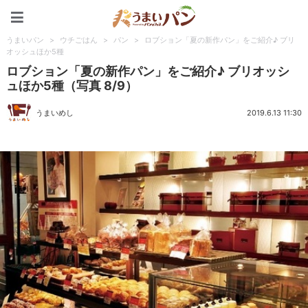
うまいパン
うまいパン
>
ウチごはん
>
パン
>
ロブション「夏の新作パン」をご紹介♪ ブリ
オッシュほか5種
ロブション「夏の新作パン」をご紹介♪ ブリオッシ
ュほか5種（写真 8/9）
うまいめし
2019.6.13 11:30