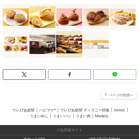
ページの先頭へ
ウレぴあ総研
|
ハピママ*
|
ウレぴあ総研 ディズニー特集
|
mimot.
|
うまいめし
|
うまいパン
|
うまい肉
|
Medery.
ぴあ関連サイト
チケットぴあ
ぴあ(アプリ&Web)