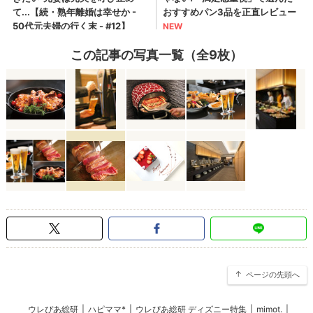
この記事の写真一覧（全9枚）
ページの先頭へ
ウレぴあ総研
|
ハピママ*
|
ウレぴあ総研 ディズニー特集
|
mimot.
|