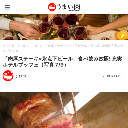
うまい肉
うまい肉
>
肉
>
牛肉
>
「肉厚ステーキ×氷点下ビール」食べ飲み放題! 充実ホテ
ルブッフェ
「肉厚ステーキ×氷点下ビール」食べ飲み放題! 充実
ホテルブッフェ（写真 7/9）
うまい肉
2019.6.13 11:00