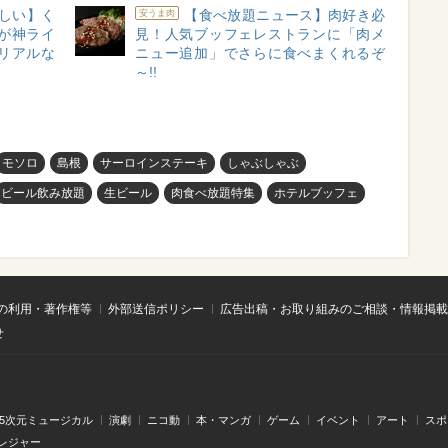
しい】く
【食べ放題ニュース】肉好き必
安うま肉
が神ライ
見！人気ブッフェレストランに「肉メ
リアルな
ニュー追加」でさらに食べまくれるぞ
～!!
モソロ
島根
サーロインステーキ
しゃぶしゃぶ
ビール飲み放題
生ビール
肉食べ放題特集
ホテルブッフェ
の利用・著作権等
外部送信ポリシー
広告出稿・お取り組みのご相談・情報掲載
せ
.5次元ミュージカル
演劇
ニコ動
本・マンガ
ゲーム
イベント
アート
スポ
レジャー