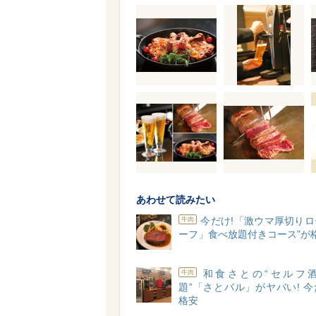
あわせて読みたい
今だけ!「激ウマ厚切り
牛肉
ーフ」食べ放題付きコース”が格
和食さとの“セルフ
牛肉
題”「さとバル」がヤバい! 
格安