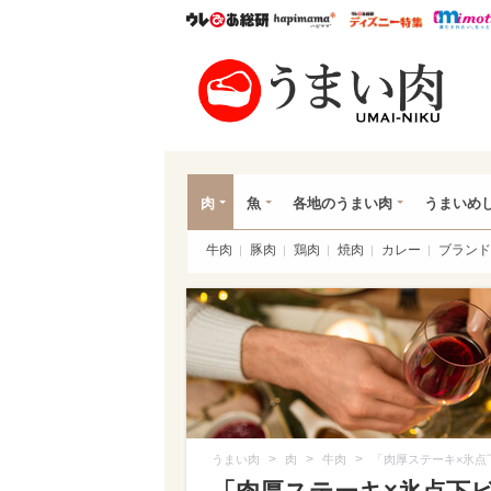
ウレぴあ総研
ハピママ*
ウレぴあ
うま
肉
魚
各地のうまい肉
うまいめ
牛肉
豚肉
鶏肉
焼肉
カレー
ブランド
>
>
>
うまい肉
肉
牛肉
「肉厚ステーキ×氷点