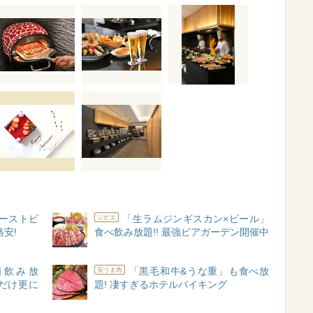
ローストビ
「生ラムジンギスカン×ビール」
ジビエ
安!
食べ飲み放題!! 最強ビアガーデン開催中
酒飲み放
「黒毛和牛&うな重」も食べ放
安うま肉
今だけ更に
題! 凄すぎるホテルバイキング