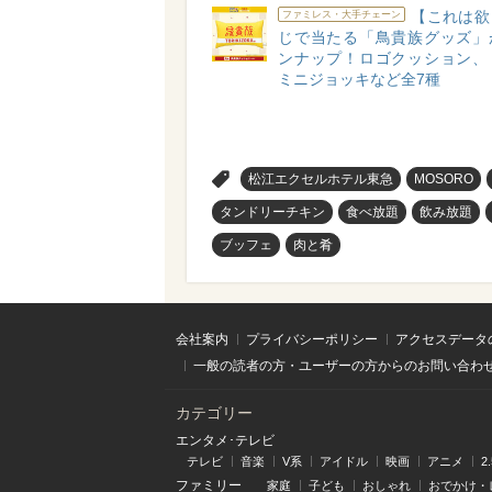
【これは欲
ファミレス・大手チェーン
じで当たる「鳥貴族グッズ」
ンナップ！ロゴクッション、
ミニジョッキなど全7種
>
松江エクセルホテル東急
MOSORO
タンドリーチキン
食べ放題
飲み放題
ブッフェ
肉と肴
会社案内
プライバシーポリシー
アクセスデータ
一般の読者の方・ユーザーの方からのお問い合わ
カテゴリー
エンタメ･テレビ
テレビ
音楽
V系
アイドル
映画
アニメ
2
ファミリー
家庭
子ども
おしゃれ
おでかけ・