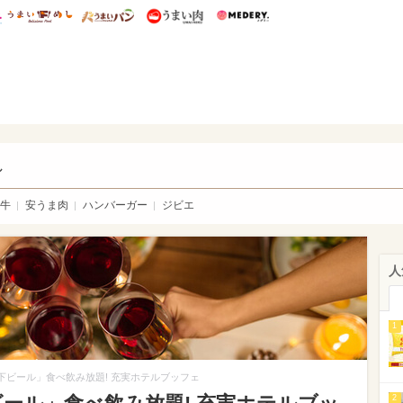
総研 ディズニー特集
mimot.
うまいめし
うまいパン
うまい肉
Medery.
い肉
し
牛
安うま肉
ハンバーガー
ジビエ
人
1
下ビール」食べ飲み放題! 充実ホテルブッフェ
2