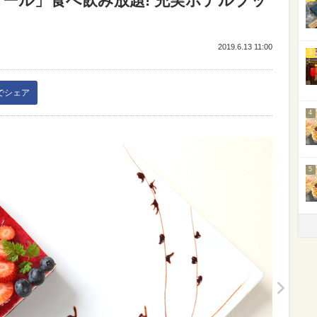
ール」食べ飲み放題! 充実ホテルブッ
2019.6.13 11:00
3
kでシェア
4
5