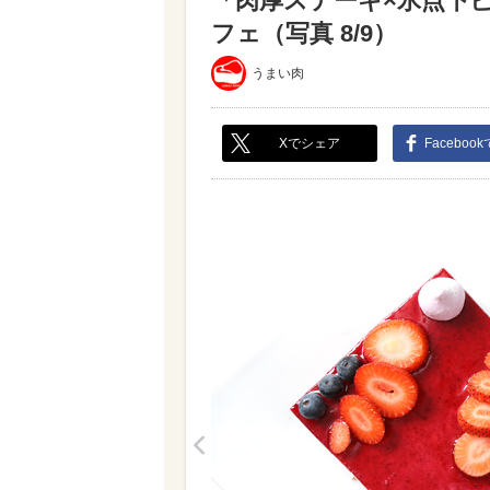
「肉厚ステーキ×氷点下ビ
フェ（写真 8/9）
うまい肉
Xでシェア
Faceboo
<