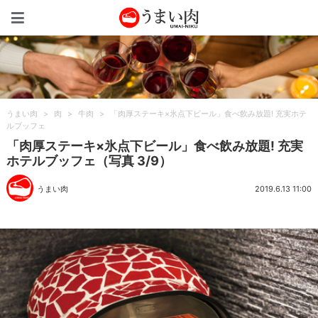
うまい肉
うまい肉
>
肉
>
牛肉
>
「肉厚ステーキ×氷点下ビール」食べ飲み放題! 充実ホテ
ルブッフェ
「肉厚ステーキ×氷点下ビール」食べ飲み放題! 充実
ホテルブッフェ（写真 3/9）
うまい肉
2019.6.13 11:00