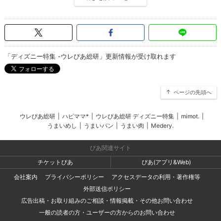
「ディズニー特集 -ウレぴあ総研」更新情報が受け取れます
ページの先頭へ
ウレぴあ総研
|
ハピママ*
|
ウレぴあ総研 ディズニー特集
|
mimot.
|
うまいめし
|
うまいパン
|
うまい肉
|
Medery.
ぴあ関連サイト
チケットぴあ
ぴあ(アプリ&Web)
会社案内
プライバシーポリシー
アクセスデータの利用・著作権等
外部送信ポリシー
広告出稿・お取り組みのご相談・情報掲載・その他お問い合わせ
一般の読者の方・ユーザーの方からのお問い合わせ