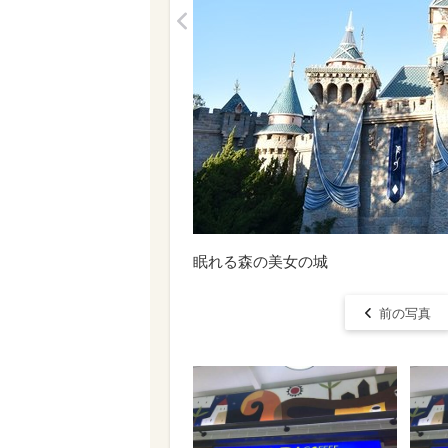
<
眠れる森の美女の城
前の写真