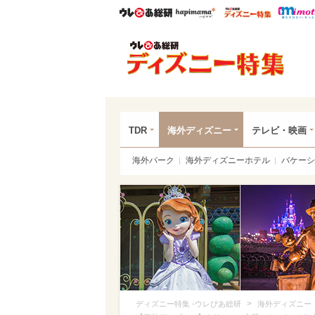
ウレぴあ総研
ハピママ*
ウレぴあ
ディ
TDR
海外ディズニー
テレビ・映画
海外パーク
海外ディズニーホテル
バケーシ
>
ディズニー特集 -ウレぴあ総研
海外ディズニー