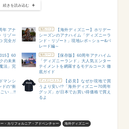
続きを読み込む
周年 アナ
【海外ディズニー】ホリデー
海外パーク
・リゾー
シーズンのアナハイム「ディズニーラ
つ 完全ガ
ンド・リゾート」現地レポ～ショー&パ
レード編～
2015】60
【保存版】60周年アナハイム
海外パーク
ークの未来
「ディズニーランド」大人気エンター
魔法」完
テイメントを網羅するモデルコース 徹
底ガイド
ドマンシ
【必見】なぜか現地で買
ディズニーストア
ドの“衝
うより安い!?「海外ディズニー70周年
い…!!
グッズ」が日本でお買い得価格で買え
るよ
ニー・カリフォルニア・アドベンチャー
海外ディズニー