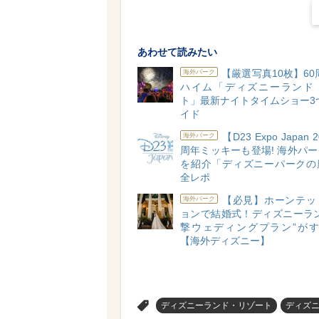
あわせて読みたい
【厳選写真10枚】60
海外パーク
ハイム「ディズニーランド
ト」最新ナイトタイムショー3
イド
【D23 Expo Japan 
海外パーク
周年ミッキーも登場! 海外パ
を紹介「ディズニーパークの
全レポ
【必見】ホーンテッ
海外パーク
ョンで結婚式！ディズニーラン
撃ウェディングプラン”がすご
【海外ディズニー】
>
ディズニーランド・リゾート
ディズ