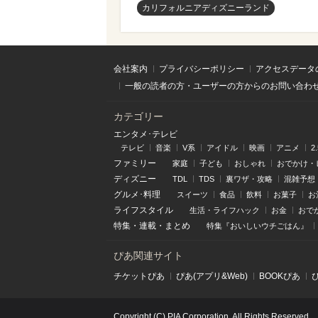
カリフォルニアディズニーランド
会社案内
プライバシーポリシー
アクセスデータ
一般の読者の方・ユーザーの方からのお問い合わ
カテゴリー
エンタメ･テレビ
テレビ
音楽
V系
アイドル
映画
アニメ
2
ファミリー
家庭
子ども
おしゃれ
おでかけ・
ディズニー
TDL
TDS
裏ワザ・攻略
混雑予想
グルメ･料理
スイーツ
食品
飲料
お菓子
お
ライフスタイル
生活・ライフハック
お金
おで
特集
・
連載
・
まとめ
特集『おいしいウチごはん』
ぴあ関連サイト
チケットぴあ
ぴあ(アプリ&Web)
BOOKぴあ
Copyright (C) PIA Corporation. All Rights Reserved.