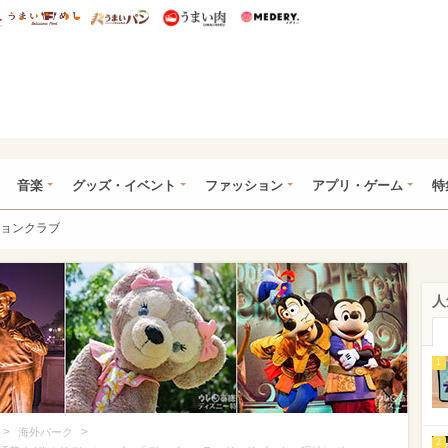
総研 ディズニー特集
mimot.
うまいめし
うまいパン
うまい肉
Medery.
ズニー特集 -ウレぴあ総研
音楽
グッズ・イベント
ファッション
アプリ・ゲーム
特
ョンクラブ
人
1
>
>
海外パーク
2