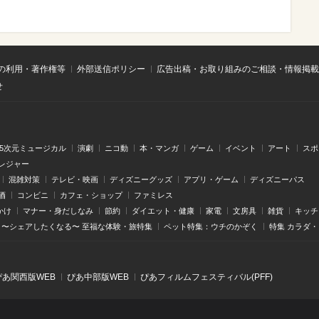
の利用・著作権等
外部送信ポリシー
広告出稿・お取り組みのご相談・情報掲載
せ
.5次元ミュージカル
演劇
ニコ動
本・マンガ
ゲーム
イベント
アート
スポ
レジャー
混雑対策
テレビ・映画
ディズニーグッズ
アプリ・ゲーム
ディズニーパス
酒
コンビニ
カフェ・ショップ
ファミレス
かけ
マナー・身だしなみ
節約
ダイエット・健康
家電
文房具
雑貨
キッチ
〜シェアしたくなる〜 至福な体験・旅特集
ペット特集：ウチのかぞく
特集 カラダ
ぴあ関⻄版WEB
ぴあ中部版WEB
ぴあフィルムフェスティバル(PFF)