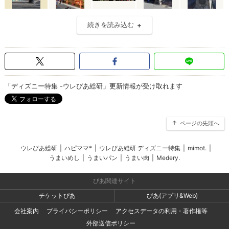
続きを読み込む
「ディズニー特集 -ウレぴあ総研」更新情報が受け取れます
ページの先頭へ
ウレぴあ総研
|
ハピママ*
|
ウレぴあ総研 ディズニー特集
|
mimot.
|
うまいめし
|
うまいパン
|
うまい肉
|
Medery.
ぴあ関連サイト
チケットぴあ
ぴあ(アプリ&Web)
会社案内
プライバシーポリシー
アクセスデータの利用・著作権等
外部送信ポリシー