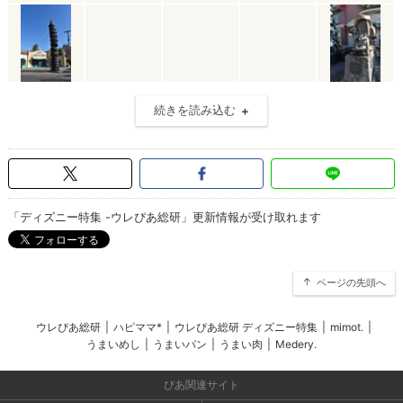
続きを読み込む
「ディズニー特集 -ウレぴあ総研」更新情報が受け取れます
ページの先頭へ
ウレぴあ総研
|
ハピママ*
|
ウレぴあ総研 ディズニー特集
|
mimot.
|
うまいめし
|
うまいパン
|
うまい肉
|
Medery.
ぴあ関連サイト