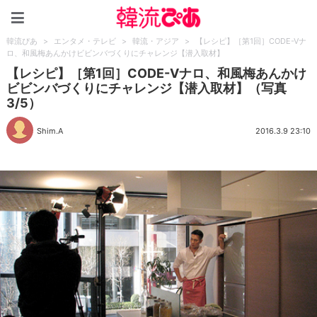
韓流ぴあ
韓流ぴあ
>
エンタメ・テレビ
>
韓流・アジア
>
【レシピ】［第1回］CODE-Vナ
ロ、和風梅あんかけビビンバづくりにチャレンジ【潜入取材】
【レシピ】［第1回］CODE-Vナロ、和風梅あんかけ
ビビンバづくりにチャレンジ【潜入取材】（写真
3/5）
Shim.A
2016.3.9 23:10