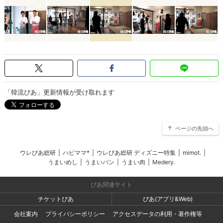
「韓流ぴあ」更新情報が受け取れます
ページの先頭へ
ウレぴあ総研
|
ハピママ*
|
ウレぴあ総研 ディズニー特集
|
mimot.
|
うまいめし
|
うまいパン
|
うまい肉
|
Medery.
ぴあ関連サイト
チケットぴあ
ぴあ(アプリ&Web)
会社案内
プライバシーポリシー
アクセスデータの利用・著作権等