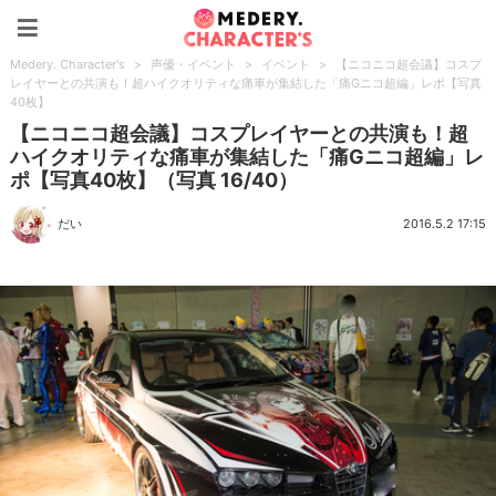
Medery. Character's
Medery. Character's
>
声優・イベント
>
イベント
>
【ニコニコ超会議】コスプ
レイヤーとの共演も！超ハイクオリティな痛車が集結した「痛Gニコ超編」レポ【写真
40枚】
【ニコニコ超会議】コスプレイヤーとの共演も！超
ハイクオリティな痛車が集結した「痛Gニコ超編」レ
ポ【写真40枚】（写真 16/40）
だい
2016.5.2 17:15