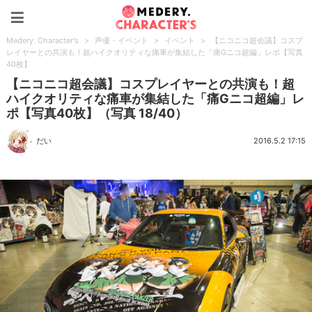
Medery. Character's
Medery. Character's
>
声優・イベント
>
イベント
>
【ニコニコ超会議】コスプ
レイヤーとの共演も！超ハイクオリティな痛車が集結した「痛Gニコ超編」レポ【写真
40枚】
【ニコニコ超会議】コスプレイヤーとの共演も！超
ハイクオリティな痛車が集結した「痛Gニコ超編」レ
ポ【写真40枚】（写真 18/40）
だい
2016.5.2 17:15