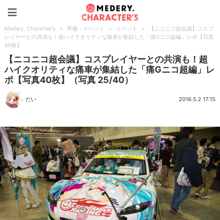
Medery. Character's
Medery. Character's
>
声優・イベント
>
イベント
>
【ニコニコ超会議】コスプ
レイヤーとの共演も！超ハイクオリティな痛車が集結した「痛Gニコ超編」レポ【写真
40枚】
【ニコニコ超会議】コスプレイヤーとの共演も！超
ハイクオリティな痛車が集結した「痛Gニコ超編」レ
ポ【写真40枚】（写真 25/40）
だい
2016.5.2 17:15