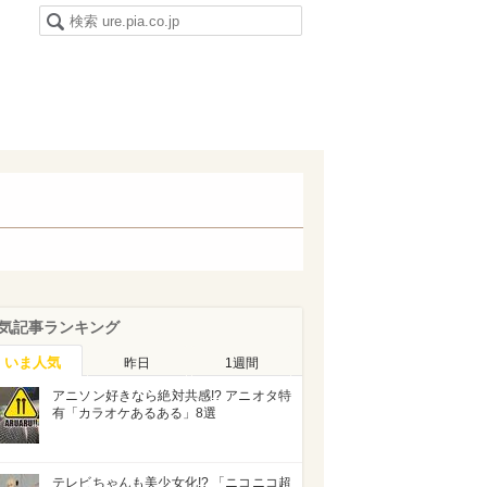
気記事ランキング
いま人気
昨日
1週間
アニソン好きなら絶対共感!? アニオタ特
有「カラオケあるある」8選
テレビちゃんも美少女化!? 「ニコニコ超