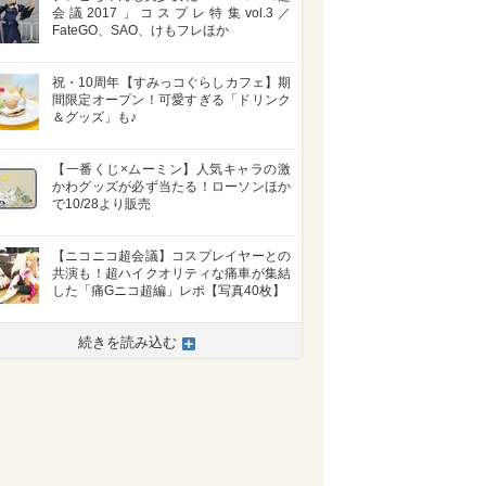
会議2017」コスプレ特集vol.3／
FateGO、SAO、けもフレほか
祝・10周年【すみっコぐらしカフェ】期
間限定オープン！可愛すぎる「ドリンク
＆グッズ」も♪
【一番くじ×ムーミン】人気キャラの激
かわグッズが必ず当たる！ローソンほか
で10/28より販売
【ニコニコ超会議】コスプレイヤーとの
共演も！超ハイクオリティな痛車が集結
した「痛Gニコ超編」レポ【写真40枚】
続きを読み込む
>