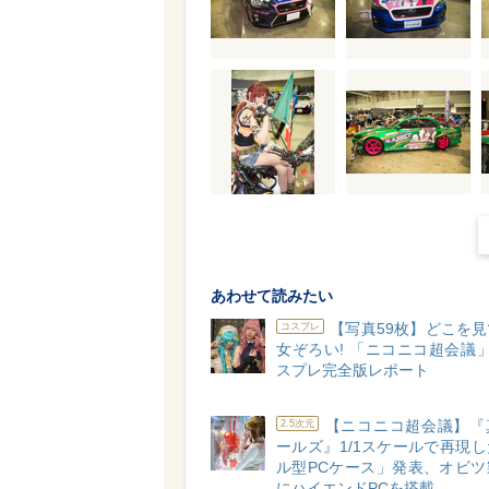
あわせて読みたい
【写真59枚】どこを
コスプレ
女ぞろい! 「ニコニコ超会議
スプレ完全版レポート
【ニコニコ超会議】『
2.5次元
ールズ』1/1スケールで再現
ル型PCケース」発表、オビツ
にハイエンドPCを搭載