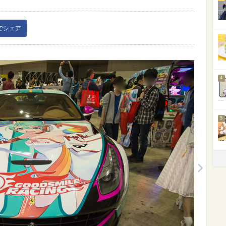
kでシェア
3
4
5