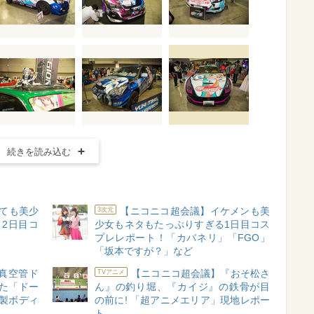
続きを読み込む
見ても美少
【ニコニコ超会議】イケメンも美
3次元
」2日目コ
少女もネタもたっぷりすぎる1日目コス
プレレポート！「カバネリ」「FGO」
「坂本ですが？」など
真空管ド
【ニコニコ超会議】『おそ松さ
TVアニメ
した「ドー
ん』の釣り堀、『カイジ』の鉄骨が目
製ボディ
の前に! 「超アニメエリア」現地レポー
ト