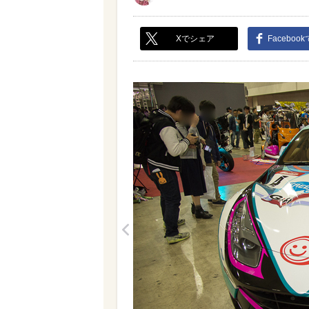
Xでシェア
Faceboo
<