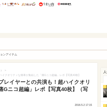
総研 ディズニー特集
mimot.
うまいめし
うまいパン
うまい肉
Medery.
y. Character's
ョンアイテム
>
ト
人
ハイクオリティな痛車が集結した「痛Gニコ超編」レポ【写真40枚】
プレイヤーとの共演も！超ハイクオリ
1
痛Gニコ超編」レポ【写真40枚】（写
2016.5.2 17:15
2