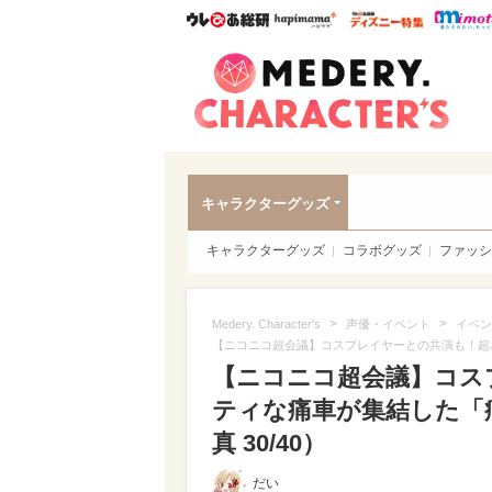
ウレぴあ総研
ハピママ*
ウレぴあ
Meder
キャラクターグッズ
キャラクターグッズ
コラボグッズ
ファッシ
>
>
Medery. Character's
声優・イベント
イベン
【ニコニコ超会議】コスプレイヤーとの共演も！超
【ニコニコ超会議】コス
ティな痛車が集結した「
真 30/40）
だい