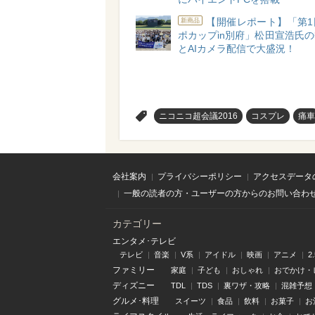
【開催レポート】「第1
新商品
ポカップin別府」松田宣浩氏
とAIカメラ配信で大盛況！
>
ニコニコ超会議2016
コスプレ
痛車
会社案内
プライバシーポリシー
アクセスデータ
一般の読者の方・ユーザーの方からのお問い合わ
カテゴリー
エンタメ･テレビ
テレビ
音楽
V系
アイドル
映画
アニメ
2
ファミリー
家庭
子ども
おしゃれ
おでかけ・
ディズニー
TDL
TDS
裏ワザ・攻略
混雑予想
グルメ･料理
スイーツ
食品
飲料
お菓子
お