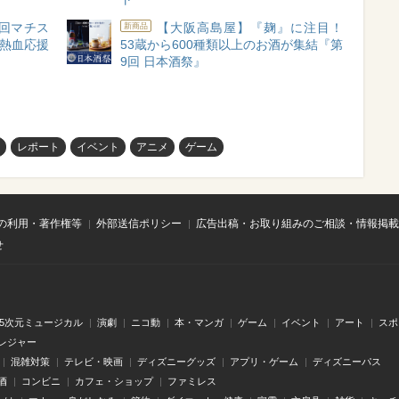
回マチス
【大阪高島屋】『麹』に注目！
新商品
の熱血応援
53蔵から600種類以上のお酒が集結『第
9回 日本酒祭』
レポート
イベント
アニメ
ゲーム
の利用・著作権等
外部送信ポリシー
広告出稿・お取り組みのご相談・情報掲載
せ
.5次元ミュージカル
演劇
ニコ動
本・マンガ
ゲーム
イベント
アート
スポ
レジャー
混雑対策
テレビ・映画
ディズニーグッズ
アプリ・ゲーム
ディズニーパス
酒
コンビニ
カフェ・ショップ
ファミレス