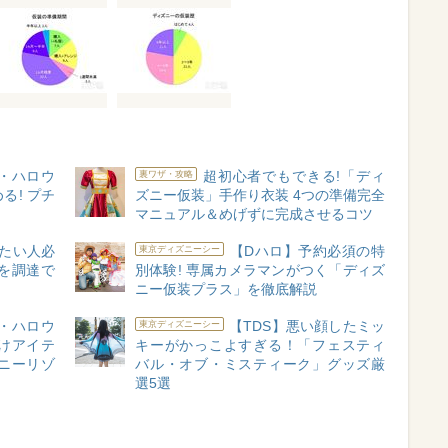
・ハロウ
超初心者でもできる!「ディ
裏ワザ・攻略
る! プチ
ズニー仮装」手作り衣装 4つの準備完全
マニュアル＆めげずに完成させるコツ
たい人必
【Dハロ】予約必須の特
東京ディズニーシー
を調達で
別体験! 専属カメラマンがつく「ディズ
ニー仮装プラス」を徹底解説
・ハロウ
【TDS】悪い顔したミッ
東京ディズニーシー
つけアイテ
キーがかっこよすぎる！「フェスティ
ズニーリゾ
バル・オブ・ミスティーク」グッズ厳
選5選