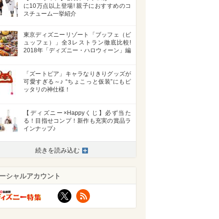
に10万点以上登場! 親子におすすめのコ
スチューム一挙紹介
東京ディズニーリゾート「ブッフェ（ビ
ュッフェ）」全3レストラン徹底比較!
2018年「ディズニー・ハロウィーン」編
「ズートピア」キャラなりきりグッズが
可愛すぎる～♪ “ちょこっと仮装”にもピ
ッタリの神仕様！
【ディズニー×Happyくじ】必ず当た
る！目指せコンプ！新作も充実の賞品ラ
インナップ♪
続きを読み込む
ーシャルアカウント
X
RSS