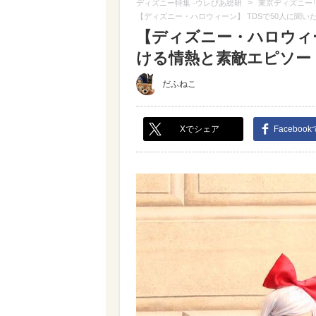
>
ディズニー特集 -ウレぴあ総研
東京ディズニー
【ディズニー・ハロウィーン】 TDSで50人に聞い
【ディズニー・ハロウィー
ける情熱と素敵エピソード（
だふねこ
Xでシェア
Faceboo