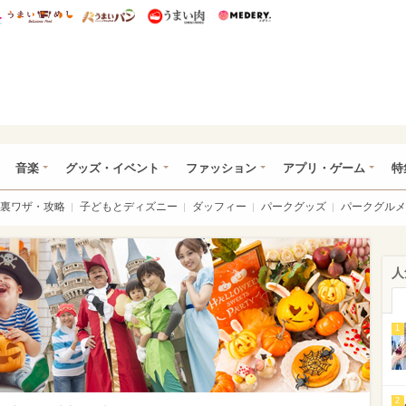
総研 ディズニー特集
mimot.
うまいめし
うまいパン
うまい肉
Medery.
ズニー特集 -ウレぴあ総研
音楽
グッズ・イベント
ファッション
アプリ・ゲーム
特
裏ワザ・攻略
子どもとディズニー
ダッフィー
パークグッズ
パークグルメ
人
1
2