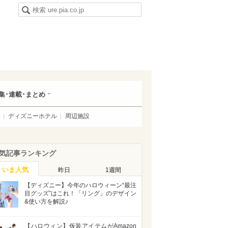
集･連載･まとめ
ディズニーホテル
周辺施設
気記事ランキング
いま人気
昨日
1週間
【ディズニー】今年のハロウィーン“最注
目グッズ”はこれ！「リング」のデザイン
&使い方を解説♪
【ハロウィン】仮装アイテムがAmazon