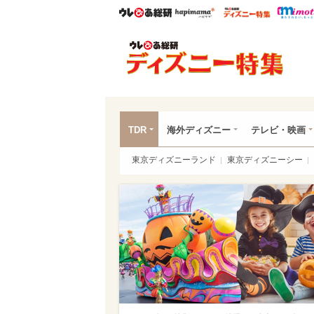
ウレぴあ総研
ハピママ*
ウレぴあ
ディ
TDR
海外ディズニー
テレビ・映画
東京ディズニーランド
東京ディズニーシー