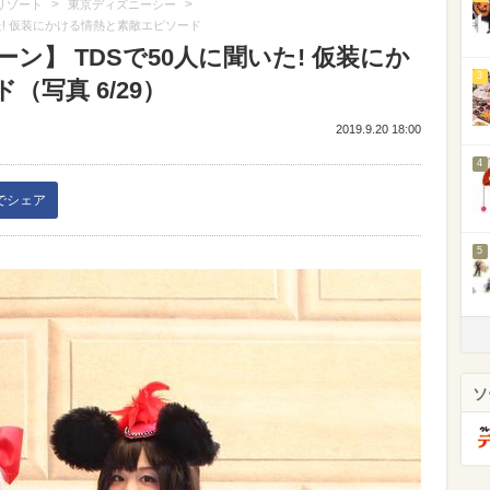
>
>
リゾート
東京ディズニーシー
た! 仮装にかける情熱と素敵エピソード
ン】 TDSで50人に聞いた! 仮装にか
3
写真 6/29）
2019.9.20 18:00
4
kでシェア
5
ソ