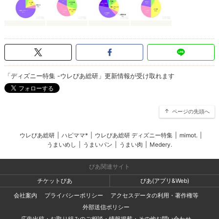
「ディズニー特集 -ウレぴあ総研」更新情報が受け取れます
ページの先頭へ
ウレぴあ総研
|
ハピママ*
|
ウレぴあ総研 ディズニー特集
|
mimot.
|
うまいめし
|
うまいパン
|
うまい肉
|
Medery.
ぴあ関連サイト
チケットぴあ
ぴあ(アプリ&Web)
会社案内
プライバシーポリシー
アクセスデータの利用・著作権等
外部送信ポリシー
広告出稿・お取り組みのご相談・情報掲載・その他お問い合わせ