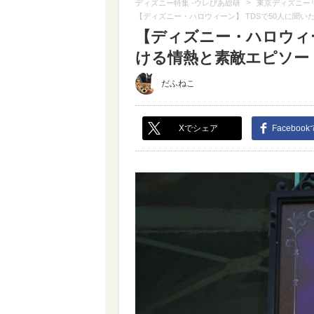
>
ディズニー特集 -ウレぴあ総研
東京ディズニー
【ディズニー・ハロウィーン】 TDSで50人に聞い
【ディズニー・ハロウィー
ける情熱と素敵エピソード（
だふねこ
Xでシェア
Faceboo