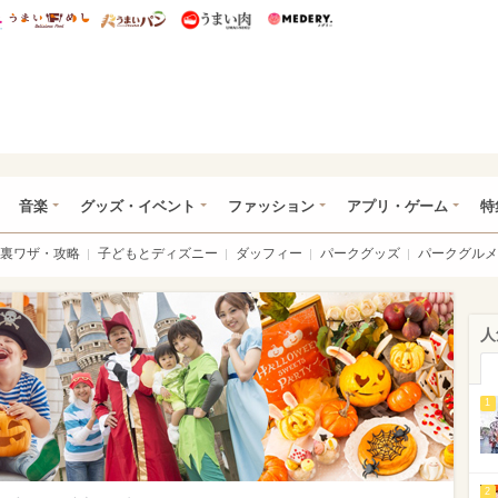
総研 ディズニー特集
mimot.
うまいめし
うまいパン
うまい肉
Medery.
ズニー特集 -ウレぴあ総研
音楽
グッズ・イベント
ファッション
アプリ・ゲーム
特
裏ワザ・攻略
子どもとディズニー
ダッフィー
パークグッズ
パークグルメ
人
1
2