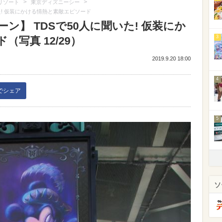
>
>
リゾート
東京ディズニーシー
た! 仮装にかける情熱と素敵エピソード
ン】 TDSで50人に聞いた! 仮装にか
3
写真 12/29）
2019.9.20 18:00
4
kでシェア
5
ソ