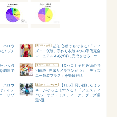
・ハロウ
超初心者でもできる!「ディ
裏ワザ・攻略
る! プチ
ズニー仮装」手作り衣装 4つの準備完全
マニュアル＆めげずに完成させるコツ
たい人必
【Dハロ】予約必須の特
東京ディズニーシー
を調達で
別体験! 専属カメラマンがつく「ディズ
ニー仮装プラス」を徹底解説
・ハロウ
【TDS】悪い顔したミッ
東京ディズニーシー
つけアイテ
キーがかっこよすぎる！「フェスティ
ズニーリゾ
バル・オブ・ミスティーク」グッズ厳
選5選