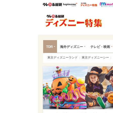
ウレぴあ総研
ハピママ*
ウレぴあ
ディ
TDR
海外ディズニー
テレビ・映画
東京ディズニーランド
東京ディズニーシー