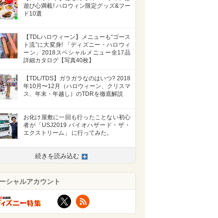
遊び心満載! ハロウィン限定グッズ&フー
ド10選
【TDLハロウィーン】メニューも“ゴース
ト流”に大変身! 「ディズニー・ハロウィ
ーン」2018スペシャルメニュー全17品
詳細カタログ【写真40枚】
【TDL/TDS】ガラガラなのはいつ? 2018
年10月〜12月（ハロウィーン、クリスマ
ス、年末・年越し）のTDRを徹底解説
お化け屋敷に一回も行ったことない初心
者が「USJ2019 バイオハザード・ザ・
エクストリーム」 に行ってみた。
続きを読み込む
ーシャルアカウント
X
RSS