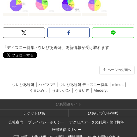
「ディズニー特集 -ウレぴあ総研」更新情報が受け取れます
ページの先頭へ
ウレぴあ総研
|
ハピママ*
|
ウレぴあ総研 ディズニー特集
|
mimot.
|
うまいめし
|
うまいパン
|
うまい肉
|
Medery.
ぴあ関連サイト
チケットぴあ
ぴあ(アプリ&Web)
会社案内
プライバシーポリシー
アクセスデータの利用・著作権等
外部送信ポリシー
広告出稿・お取り組みのご相談・情報掲載・その他お問い合わせ