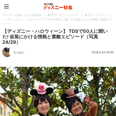
ディズニー特集 -ウレぴあ
ディズニー特集 -ウレぴあ総研
>
東京ディズニーリゾート
>
東京ディズニーシー
>
【ディズニー・ハロウィーン】 TDSで50人に聞いた! 仮装にかける情熱と素敵エピ
ソード
【ディズニー・ハロウィーン】 TDSで50人に聞い
た! 仮装にかける情熱と素敵エピソード（写真
24/29）
だふねこ
2019.9.20 18:00