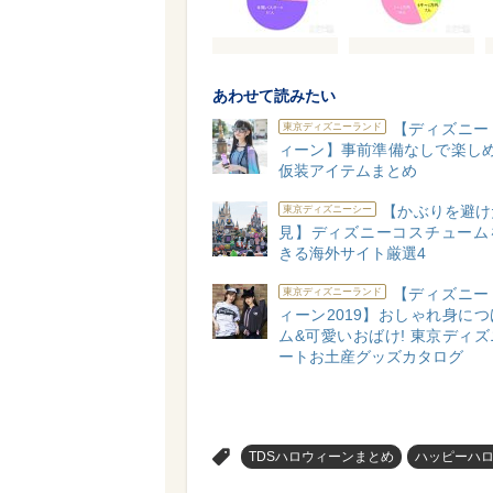
あわせて読みたい
【ディズニー
東京ディズニーランド
ィーン】事前準備なしで楽しめ
仮装アイテムまとめ
【かぶりを避け
東京ディズニーシー
見】ディズニーコスチューム
きる海外サイト厳選4
【ディズニー
東京ディズニーランド
ィーン2019】おしゃれ身に
ム&可愛いおばけ! 東京ディ
ートお土産グッズカタログ
>
TDSハロウィーンまとめ
ハッピーハ