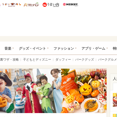
総研 ディズニー特集
mimot.
うまいめし
うまいパン
うまい肉
Medery.
ズニー特集 -ウレぴあ総研
音楽
グッズ・イベント
ファッション
アプリ・ゲーム
特
裏ワザ・攻略
子どもとディズニー
ダッフィー
パークグッズ
パークグルメ
人
1
2