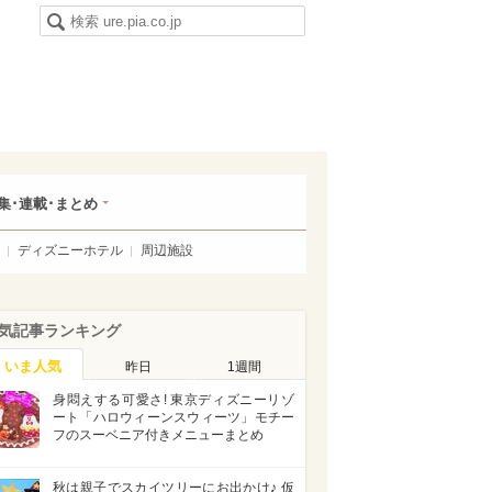
集･連載･まとめ
ディズニーホテル
周辺施設
気記事ランキング
いま人気
昨日
1週間
身悶えする可愛さ! 東京ディズニーリゾ
ート「ハロウィーンスウィーツ」モチー
フのスーベニア付きメニューまとめ
秋は親子でスカイツリーにお出かけ♪ 仮