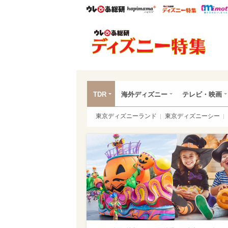
ウレぴあ総研
ハピママ*
ウレぴあ
ディ
TDR
海外ディズニー
テレビ・映画
東京ディズニーランド
東京ディズニーシー