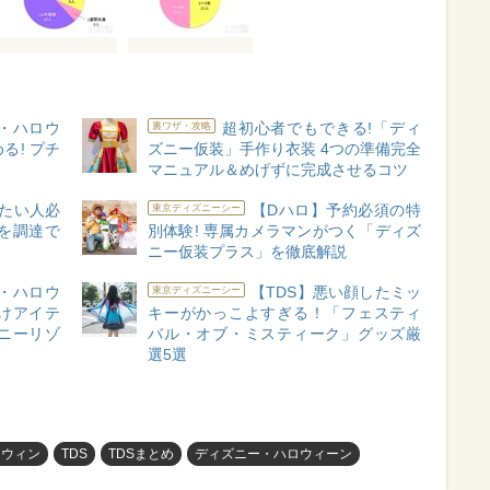
・ハロウ
超初心者でもできる!「ディ
裏ワザ・攻略
る! プチ
ズニー仮装」手作り衣装 4つの準備完全
マニュアル＆めげずに完成させるコツ
たい人必
【Dハロ】予約必須の特
東京ディズニーシー
を調達で
別体験! 専属カメラマンがつく「ディズ
ニー仮装プラス」を徹底解説
・ハロウ
【TDS】悪い顔したミッ
東京ディズニーシー
つけアイテ
キーがかっこよすぎる！「フェスティ
ズニーリゾ
バル・オブ・ミスティーク」グッズ厳
選5選
ロウィン
TDS
TDSまとめ
ディズニー・ハロウィーン