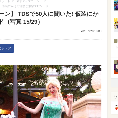
>
>
リゾート
東京ディズニーシー
た! 仮装にかける情熱と素敵エピソード
ン】 TDSで50人に聞いた! 仮装にか
3
写真 15/29）
2019.9.20 18:00
4
kでシェア
5
ソ