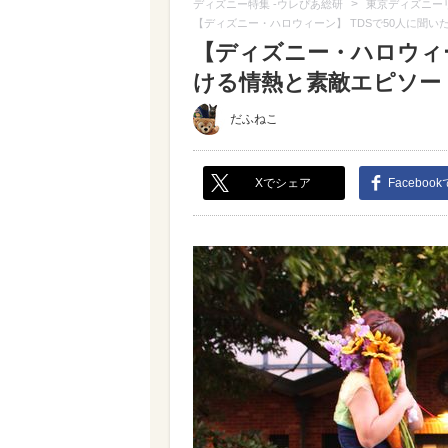
>
ディズニー特集 -ウレぴあ総研
東京ディズニー
【ディズニー・ハロウィーン】 TDSで50人に聞い
【ディズニー・ハロウィー
ける情熱と素敵エピソード（
だふねこ
Xでシェア
Faceboo