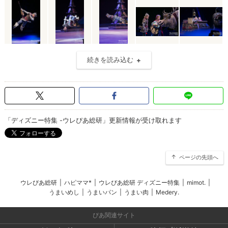
続きを読み込む
「ディズニー特集 -ウレぴあ総研」更新情報が受け取れます
ページの先頭へ
ウレぴあ総研
|
ハピママ*
|
ウレぴあ総研 ディズニー特集
|
mimot.
|
うまいめし
|
うまいパン
|
うまい肉
|
Medery.
ぴあ関連サイト