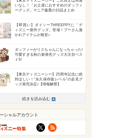
【東京ディズニーシー】これ買えば間違
いなし！「お土産におすすめのダッフィ
ーグッズ」マニア厳選の10品まとめ
【即買い】ダイソーTHREEPPYに「デ
ィズニー新作グッズ」登場！プーさん激
かわアイテムが格安♪
ダッフィーがリスちゃんになっちゃった!
可愛すぎる秋の新発売グッズ大注目ベス
ト5!
【東京ディズニーシー】25周年記念に絶
対ほしい！“永久保存版レベル”の必見グ
ッズ発売決定♪【情報解禁】
続きを読み込む
ーシャルアカウント
X
RSS