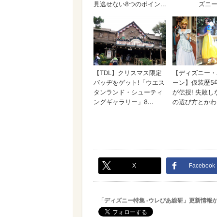
X
Facebook
「ディズニー特集 -ウレぴあ総研」更新情報