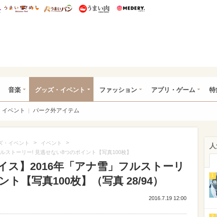
総研 ディズニー特集
mimot.
うまいめし
うまいパン
うまい肉
Medery.
ズニー特集 -ウレぴあ総研
音楽
グッズ・イベント
ファッション
アプリ・ゲーム
特
イベント
パーク外アイテム
>
>
ズ・イベント
イベント
人
ルストーリー! 見逃せない8つのポイント【写真100枚】
ス】2016年「アナ雪」フルストーリ
1
ト【写真100枚】（写真 28/94）
2016.7.19 12:00
2