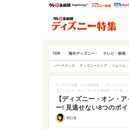
ウレぴあ総研
ハピママ*
ウレぴあ
ディ
TDR
海外ディズニー
テレビ・映画
パークグッズ
ディズニーストア
ツムツム
>
ディズニー特集 -ウレぴあ総研
ディズニーグッ
【ディズニー・オン・アイス】2016年「アナ雪」フ
【ディズニー・オン・アイ
ー! 見逃せない8つのポイン
明日美