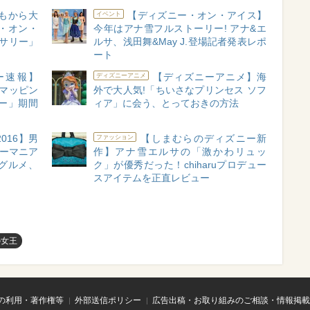
どもから大
【ディズニー・オン・アイス】
イベント
・オン・
今年はアナ雪フルストーリー! アナ&エ
ーサリー」
ルサ、浅田舞&May J.登場記者発表レポ
ート
ー速報】
【ディズニーアニメ】海
ディズニーアニメ
ンマッピン
外で大人気!「ちいさなプリンセス ソフ
ー」期間
ィア」に会う、とっておきの方法
016】男
【しまむらのディズニー新
ファッション
ニーマニア
作】アナ雪エルサの「激かわリュッ
グルメ、
ク」が優秀だった！chiharuプロデュー
スアイテムを正直レビュー
の女王
の利用・著作権等
外部送信ポリシー
広告出稿・お取り組みのご相談・情報掲載