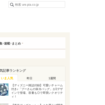
集･連載･まとめ
気記事ランキング
いま人気
昨日
1週間
【ディズニー雑誌付録】可愛いチャーム
付き♪「プーさんの保冷バッグ」が2デザ
インで登場、容量も◎で即買いクオリテ
ィ！