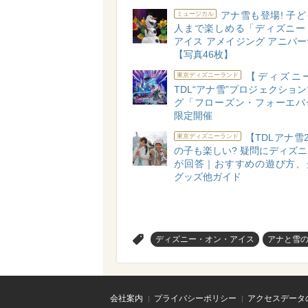
アナ雪も登場! 子
ミュージカル
人まで楽しめる「ディズニー
アイス アメイジング アニバ
【写真46枚】
【ディズニ
東京ディズニーランド
TDL“アナ雪”プロジェクショ
グ「フローズン・フォーエバ
限定開催
【TDLアナ雪2
東京ディズニーランド
の子も楽しい? 疑問にディズ
が回答｜おすすめの遊び方、
グッズ他ガイド
>
ディズニー・オン・アイス
アナと雪
会社案内
プライバシーポリシー
アクセスデータ