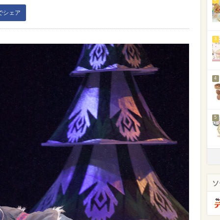
kでシェア
3
4
5
ソ