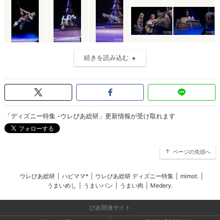
続きを読み込む
「ディズニー特集 -ウレぴあ総研」更新情報が受け取れます
ページの先頭へ
ウレぴあ総研
|
ハピママ*
|
ウレぴあ総研 ディズニー特集
|
mimot.
|
うまいめし
|
うまいパン
|
うまい肉
|
Medery.
ぴあ関連サイト